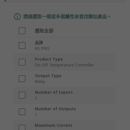
透過選取一個或多個屬性來查找類似產品。
選取全部
品牌
RS PRO
Product Type
On-Off Temperature Controller
Output Type
Relay
Number of Inputs
1
Number of Outputs
1
Maximum Current