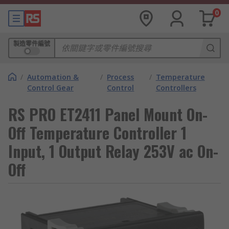
0
製造零件編號
/
Automation &
/
Process
/
Temperature
Control Gear
Control
Controllers
RS PRO ET2411 Panel Mount On-
Off Temperature Controller 1
Input, 1 Output Relay 253V ac On-
Off