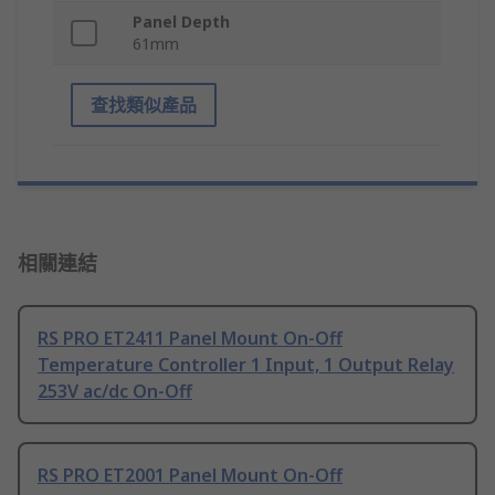
Panel Depth
61mm
查找類似產品
相關連結
RS PRO ET2411 Panel Mount On-Off
Temperature Controller 1 Input, 1 Output Relay
253V ac/dc On-Off
RS PRO ET2001 Panel Mount On-Off