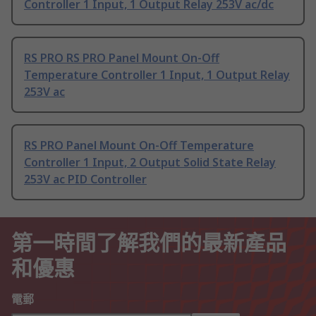
Controller 1 Input, 1 Output Relay 253V ac/dc
RS PRO RS PRO Panel Mount On-Off
Temperature Controller 1 Input, 1 Output Relay
253V ac
RS PRO Panel Mount On-Off Temperature
Controller 1 Input, 2 Output Solid State Relay
253V ac PID Controller
第一時間了解我們的最新產品
和優惠
電郵