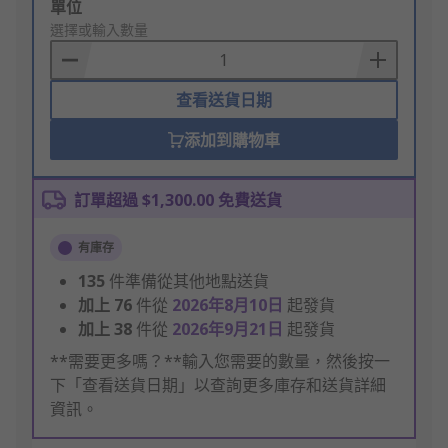
Add
單位
to
選擇或輸入數量
Basket
查看送貨日期
添加到購物車
訂單超過 $1,300.00 免費送貨
有庫存
135
件準備從其他地點送貨
加上
76
件從
2026年8月10日
起發貨
加上
38
件從
2026年9月21日
起發貨
**需要更多嗎？**輸入您需要的數量，然後按一
下「查看送貨日期」以查詢更多庫存和送貨詳細
資訊。