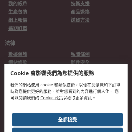
我的帳戶
技術支援
生產包裝
產品退換
網上報價
送貨方法
遠期訂單
法律
數據保護
私隱條例
網站條款
郵件安全
销售条款和条件
Cookie 會影響我們為您提供的服務
關於RS
我們的網站使用 cookie 和類似技術，以便在您瀏覽和下訂單
時為您提供更好的服務，並對您看到的內容進行個人化。 您
RS的歷史
關於RS
可以閱讀我們的
Cookie 政策
以獲取更多資訊。
企業集團
全球辦事處
加入我們
新聞中心
全都接受
銀行帳戶資料
RS銷售條款