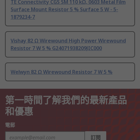
TE Connectivity CGS SM 110 kΩ, 0603 Metal Film
Surface Mount Resistor 5 % Surface 5 W - 5-
1879234-7
Vishay 82 Ω Wirewound High Power Wirewound
Resistor 7 W 5 % G24071938209JIC000
Welwyn 82 Ω Wirewound Resistor 7 W 5 %
第一時間了解我們的最新產品
和優惠
電郵
訂閱