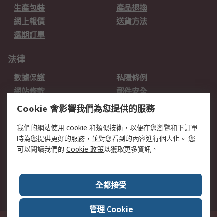
生產包裝
產品退換
網上報價
送貨方法
遠期訂單
法律
數據保護
私隱條例
網站條款
郵件安全
销售条款和条件
Cookie 會影響我們為您提供的服務
我們的網站使用 cookie 和類似技術，以便在您瀏覽和下訂單
關於RS
時為您提供更好的服務，並對您看到的內容進行個人化。 您
RS的歷史
關於RS
可以閱讀我們的
Cookie 政策
以獲取更多資訊。
企業集團
全球辦事處
加入我們
新聞中心
全都接受
銀行帳戶資料
RS銷售條款
管理 Cookie