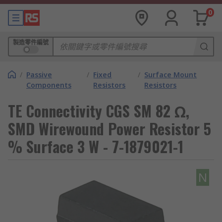
0
製造零件編號
/
Passive
/
Fixed
/
Surface Mount
Components
Resistors
Resistors
TE Connectivity CGS SM 82 Ω,
SMD Wirewound Power Resistor 5
% Surface 3 W - 7-1879021-1
N