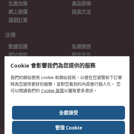
生產包裝
產品退換
網上報價
送貨方法
遠期訂單
法律
數據保護
私隱條例
網站條款
郵件安全
销售条款和条件
Cookie 會影響我們為您提供的服務
我們的網站使用 cookie 和類似技術，以便在您瀏覽和下訂單
關於RS
時為您提供更好的服務，並對您看到的內容進行個人化。 您
RS的歷史
關於RS
可以閱讀我們的
Cookie 政策
以獲取更多資訊。
企業集團
全球辦事處
加入我們
新聞中心
全都接受
銀行帳戶資料
RS銷售條款
管理 Cookie