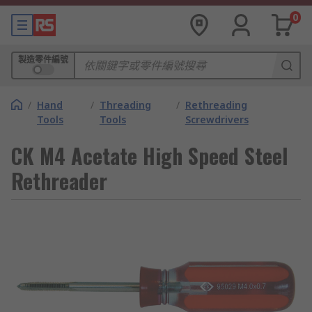
0
製造零件編號
/
Hand
/
Threading
/
Rethreading
Tools
Tools
Screwdrivers
CK M4 Acetate High Speed Steel
Rethreader