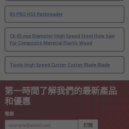
RS PRO HSS Rethreader
CK 65 mm Diameter High Speed Steel Hole Saw
for Composite Material Plastic Wood
Tivoly High Speed Cutter Cutter Blade Blade
第一時間了解我們的最新產品
和優惠
電郵
訂閱