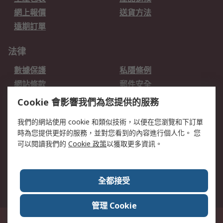
網上報價
送貨方法
遠期訂單
法律
數據保護
私隱條例
網站條款
郵件安全
销售条款和条件
Cookie 會影響我們為您提供的服務
我們的網站使用 cookie 和類似技術，以便在您瀏覽和下訂單
關於RS
時為您提供更好的服務，並對您看到的內容進行個人化。 您
RS的歷史
關於RS
可以閱讀我們的
Cookie 政策
以獲取更多資訊。
企業集團
全球辦事處
加入我們
新聞中心
全都接受
銀行帳戶資料
RS銷售條款
管理 Cookie
台灣新北市土城區中正路1號8樓之2, 郵遞區號23670 這個網站的所有解釋根據