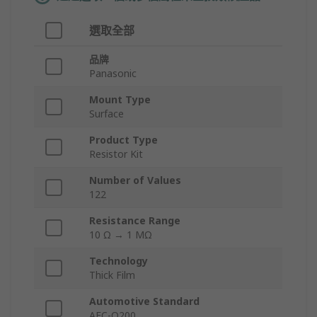
選取全部
品牌
Panasonic
Mount Type
Surface
Product Type
Resistor Kit
Number of Values
122
Resistance Range
10 Ω → 1 MΩ
Technology
Thick Film
Automotive Standard
AEC-Q200