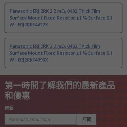
Panasonic ERJ 2RK 2.2 mΩ, 0402 Thick Film
Surface Mount Fixed Resistor ±1 % Surface 0.1
W - ERJ2RKF4422X
Panasonic ERJ 2RK 2.2 mΩ, 0402 Thick Film
Surface Mount Fixed Resistor ±1 % Surface 0.1
W - ERJ2RKF4993X
第一時間了解我們的最新產品
和優惠
電郵
訂閱