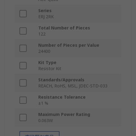
Series
ERJ 2RK
Total Number of Pieces
122
Number of Pieces per Value
24400
Kit Type
Resistor Kit
Standards/Approvals
REACH, RoHS, MSL, JDEC-STD-033
Resistance Tolerance
±1 %
Maximum Power Rating
0.063W