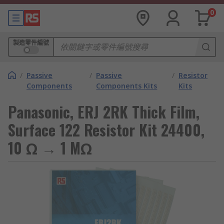
0
製造零件編號
/
Passive
/
Passive
/
Resistor
Components
Components Kits
Kits
Panasonic, ERJ 2RK Thick Film,
Surface 122 Resistor Kit 24400,
10 Ω → 1 MΩ