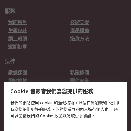
服務
我的帳戶
技術支援
生產包裝
產品退換
網上報價
送貨方法
遠期訂單
法律
數據保護
私隱條例
網站條款
郵件安全
销售条款和条件
Cookie 會影響我們為您提供的服務
我們的網站使用 cookie 和類似技術，以便在您瀏覽和下訂單
關於RS
時為您提供更好的服務，並對您看到的內容進行個人化。 您
RS的歷史
關於RS
可以閱讀我們的
Cookie 政策
以獲取更多資訊。
企業集團
全球辦事處