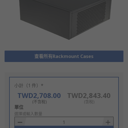
查看所有Rackmount Cases
小計（1 件）*
TWD2,708.00
TWD2,843.40
(不含稅)
(含稅)
Add
單位
to
選擇或輸入數量
Basket