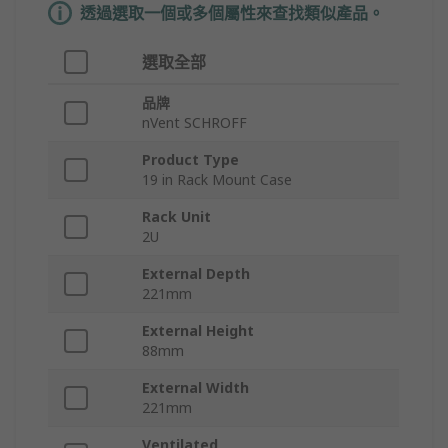
透過選取一個或多個屬性來查找類似產品。
選取全部
品牌
nVent SCHROFF
Product Type
19 in Rack Mount Case
Rack Unit
2U
External Depth
221mm
External Height
88mm
External Width
221mm
Ventilated