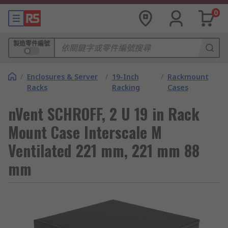
0
製造零件編號
/
Enclosures & Server
/
19-Inch
/
Rackmount
Racks
Racking
Cases
nVent SCHROFF, 2 U 19 in Rack
Mount Case Interscale M
Ventilated 221 mm, 221 mm 88
mm