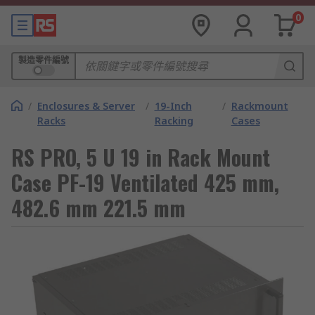
0
製造零件編號
/
Enclosures & Server
/
19-Inch
/
Rackmount
Racks
Racking
Cases
RS PRO, 5 U 19 in Rack Mount
Case PF-19 Ventilated 425 mm,
482.6 mm 221.5 mm