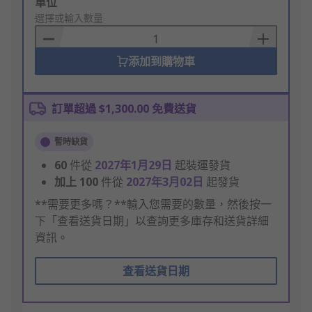
Add
單位
to
選擇或輸入數量
Basket
添加到購物車
訂單超過 $1,300.00 免費送貨
暫時缺貨
60
件從
2027年1月29日
起裝運發貨
加上
100
件從
2027年3月02日
起發貨
**需要更多嗎？**輸入您需要的數量，然後按一
下「查看送貨日期」以查詢更多庫存和送貨詳細
資訊。
查看送貨日期