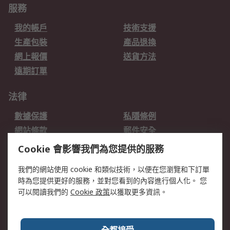
服務
我的帳戶
技術支援
生產包裝
產品退換
網上報價
送貨方法
遠期訂單
法律
數據保護
私隱條例
網站條款
郵件安全
销售条款和条件
Cookie 會影響我們為您提供的服務
關於RS
我們的網站使用 cookie 和類似技術，以便在您瀏覽和下訂單
時為您提供更好的服務，並對您看到的內容進行個人化。 您
RS的歷史
關於RS
可以閱讀我們的
Cookie 政策
以獲取更多資訊。
企業集團
全球辦事處
加入我們
新聞中心