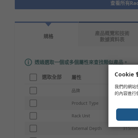
查看所有Rack
產品概覽和技術
規格
數據資料表
透過選取一個或多個屬性來查找類似產品。
Cooki
選取全部
屬性
值
我們的網站
品牌
nVent 
的內容進行
Product Type
Rack M
Rack Unit
3U
External Depth
315m