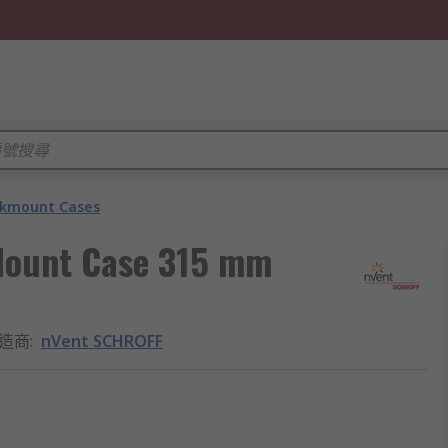
kmount Cases
Mount Case 315 mm
造商
:
nVent SCHROFF