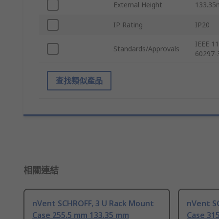
External Height
133.3
IP Rating
IP20
IEEE 11
Standards/Approvals
60297-
查找類似產品
相關連結
nVent SCHROFF, 3 U Rack Mount
nVent S
Case 255.5 mm 133.35 mm
Case 31