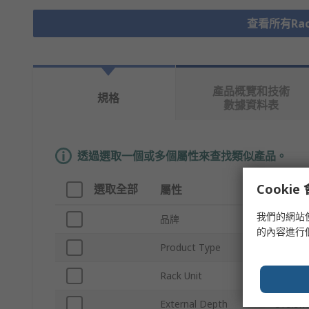
查看所有Rack
產品概覽和技術
規格
數據資料表
透過選取一個或多個屬性來查找類似產品。
Cooki
選取全部
屬性
值
我們的網站
品牌
nVent 
的內容進行
Product Type
Rack M
Rack Unit
3U
External Depth
375.5