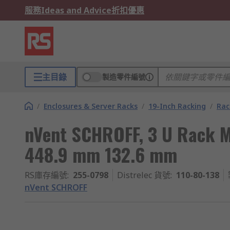
服務
Ideas and Advice
折扣優惠
主目錄
製造零件編號
/
Enclosures & Server Racks
/
19-Inch Racking
/
Rac
nVent SCHROFF, 3 U Rack 
448.9 mm 132.6 mm
RS庫存編號
:
255-0798
Distrelec 貨號
:
110-80-138
nVent SCHROFF