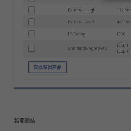
External Height
132.6
External Width
448.9
IP Rating
IP20
IEEE 11
Standards/Approvals
IEEE 11
查找類似產品
相關連結