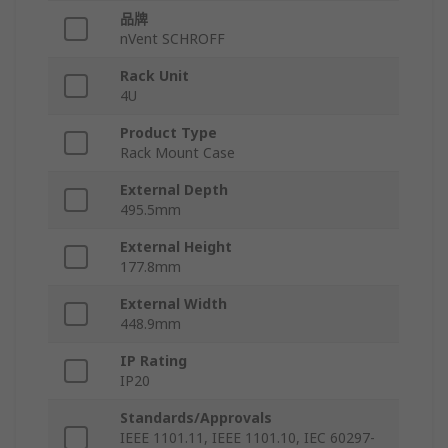
品牌
nVent SCHROFF
Rack Unit
4U
Product Type
Rack Mount Case
External Depth
495.5mm
External Height
177.8mm
External Width
448.9mm
IP Rating
IP20
Standards/Approvals
IEEE 1101.11, IEEE 1101.10, IEC 60297-