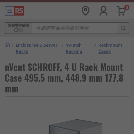
0
製造零件編號
/
Enclosures & Server
/
19-Inch
/
Rackmount
Racks
Racking
Cases
nVent SCHROFF, 4 U Rack Mount
Case 495.5 mm, 448.9 mm 177.8
mm