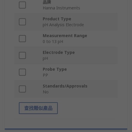
品牌
Hanna Instruments
Product Type
pH Analysis Electrode
Measurement Range
0 to 13 pH
Electrode Type
pH
Probe Type
PP
Standards/Approvals
No
查找類似產品