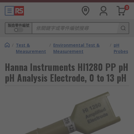
0
製造零件編號
/
Test &
/
Environmental Test &
/
pH
Measurement
Measurement
Probes
Hanna Instruments HI1280 PP pH
pH Analysis Electrode, 0 to 13 pH