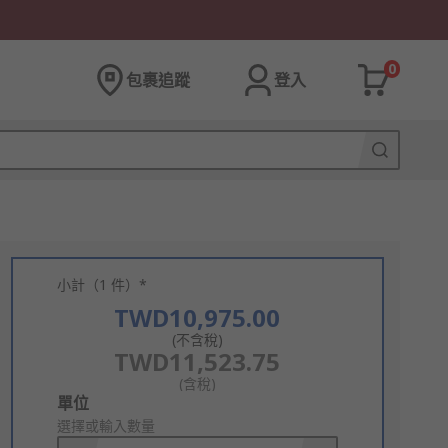
0
包裹追蹤
登入
小計（1 件）*
TWD10,975.00
(不含稅)
TWD11,523.75
(含稅)
Add
單位
to
選擇或輸入數量