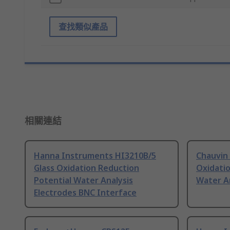
查找類似產品
相關連結
Hanna Instruments HI3210B/5
Chauvin
Glass Oxidation Reduction
Oxidatio
Potential Water Analysis
Water An
Electrodes BNC Interface