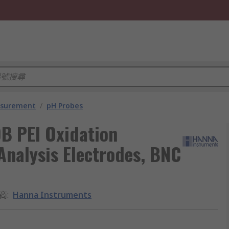
asurement
/
pH Probes
B PEI Oxidation
Analysis Electrodes, BNC
商
:
Hanna Instruments