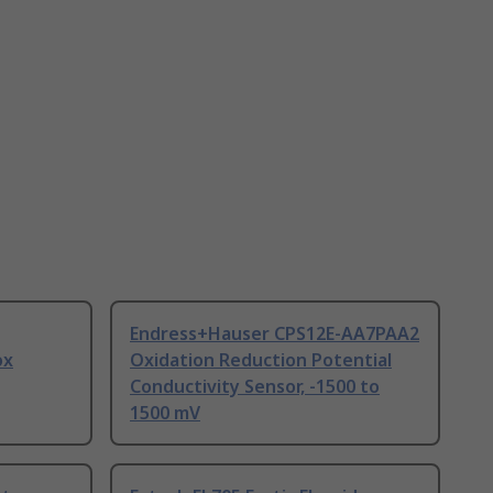
Endress+Hauser CPS12E-AA7PAA2
ox
Oxidation Reduction Potential
Conductivity Sensor, -1500 to
1500 mV