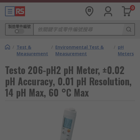
0
製造零件編號
/
Test &
/
Environmental Test &
/
pH
Measurement
Measurement
Meters
Testo 206-pH2 pH Meter, ±0.02
pH Accuracy, 0.01 pH Resolution,
14 pH Max, 60 °C Max