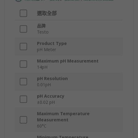
選取全部
品牌
Testo
Product Type
pH Meter
Maximum pH Measurement
14pH
pH Resolution
0.01pH
pH Accuracy
±0.02 pH
Maximum Temperature
Measurement
60°C
Minimum Temperature