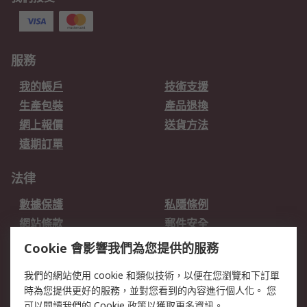
服務
我的帳戶
技術支援
生產包裝
產品退換
網上報價
送貨方法
遠期訂單
法律
數據保護
私隱條例
網站條款
郵件安全
销售条款和条件
Cookie 會影響我們為您提供的服務
我們的網站使用 cookie 和類似技術，以便在您瀏覽和下訂單
關於RS
時為您提供更好的服務，並對您看到的內容進行個人化。 您
RS的歷史
關於RS
可以閱讀我們的
Cookie 政策
以獲取更多資訊。