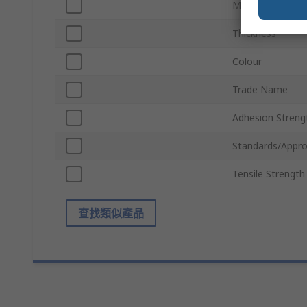
Model Number
Thickness
Colour
Trade Name
Adhesion Streng
Standards/Appro
Tensile Strength
查找類似產品