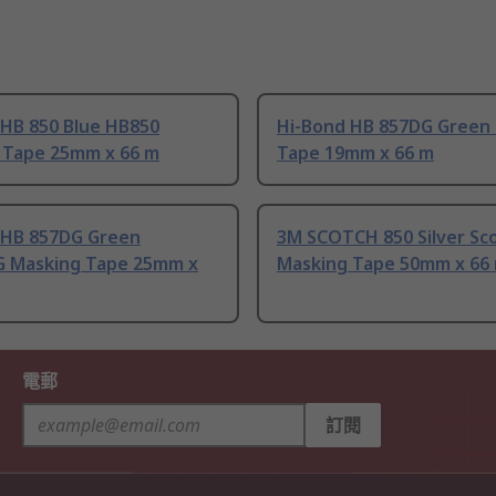
 HB 850 Blue HB850
Hi-Bond HB 857DG Green
 Tape 25mm x 66 m
Tape 19mm x 66 m
 HB 857DG Green
3M SCOTCH 850 Silver Sc
 Masking Tape 25mm x
Masking Tape 50mm x 66
電郵
訂閱