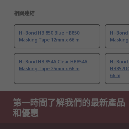
相關連結
Hi-Bond HB 850 Blue HB850
Hi-Bond
Masking Tape 12mm x 66 m
Masking
Hi-Bond HB 854A Clear HB854A
Hi-Bond
Masking Tape 25mm x 66 m
HB857DG
66 m
第一時間了解我們的最新產品
和優惠