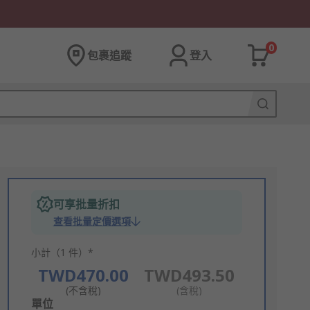
0
包裹追蹤
登入
可享批量折扣
查看批量定價選項
小計（1 件）*
TWD470.00
TWD493.50
(不含稅)
(含稅)
Add
單位