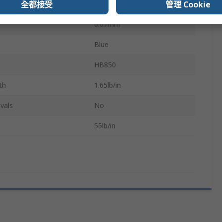
全都接受
管理 Cookie
HB 850
0.07mm
Blue
HB850
th
1.65lb/in
vals
No
55lb/in