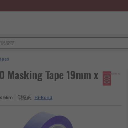
apes
0 Masking Tape 19mm x
x 66m
製造商
:
Hi-Bond