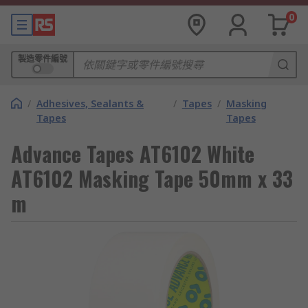
0
製造零件編號
/
Adhesives, Sealants &
/
Tapes
/
Masking
Tapes
Tapes
Advance Tapes AT6102 White
AT6102 Masking Tape 50mm x 33
m