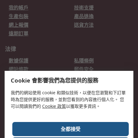
我的帳戶
技術支援
生產包裝
產品退換
網上報價
送貨方法
遠期訂單
法律
數據保護
私隱條例
網站條款
郵件安全
销售条款和条件
Cookie 會影響我們為您提供的服務
我們的網站使用 cookie 和類似技術，以便在您瀏覽和下訂單
關於RS
時為您提供更好的服務，並對您看到的內容進行個人化。 您
RS的歷史
關於RS
可以閱讀我們的
Cookie 政策
以獲取更多資訊。
企業集團
全球辦事處
加入我們
新聞中心
全都接受
銀行帳戶資料
RS銷售條款