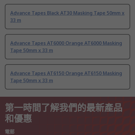
Advance Tapes Black AT30 Masking Tape 50mm x
33 m
Advance Tapes AT6000 Orange AT6000 Masking
Tape 50mm x 33 m
Advance Tapes AT6150 Orange AT6150 Masking
Tape 50mm x 33 m
第一時間了解我們的最新產品
和優惠
電郵