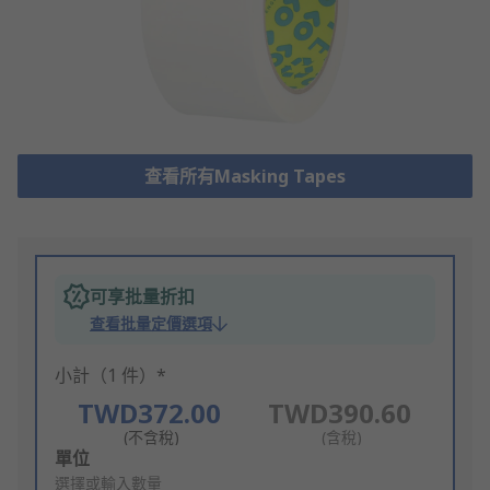
查看所有Masking Tapes
可享批量折扣
查看批量定價選項
小計（1 件）*
TWD372.00
TWD390.60
(不含稅)
(含稅)
Add
單位
to
選擇或輸入數量