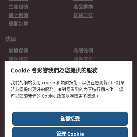
生產包裝
產品退換
網上報價
送貨方法
遠期訂單
法律
數據保護
私隱條例
網站條款
郵件安全
销售条款和条件
Cookie 會影響我們為您提供的服務
我們的網站使用 cookie 和類似技術，以便在您瀏覽和下訂單
關於RS
時為您提供更好的服務，並對您看到的內容進行個人化。 您
RS的歷史
關於RS
可以閱讀我們的
Cookie 政策
以獲取更多資訊。
企業集團
全球辦事處
加入我們
新聞中心
全都接受
銀行帳戶資料
RS銷售條款
管理 Cookie