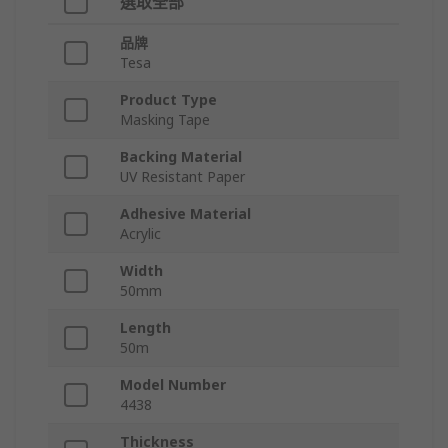
選取全部
品牌
Tesa
Product Type
Masking Tape
Backing Material
UV Resistant Paper
Adhesive Material
Acrylic
Width
50mm
Length
50m
Model Number
4438
Thickness