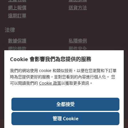
網上報價
送貨方法
遠期訂單
法律
數據保護
私隱條例
網站條款
郵件安全
销售条款和条件
Cookie 會影響我們為您提供的服務
我們的網站使用 cookie 和類似技術，以便在您瀏覽和下訂單
關於RS
時為您提供更好的服務，並對您看到的內容進行個人化。 您
RS的歷史
關於RS
可以閱讀我們的
Cookie 政策
以獲取更多資訊。
企業集團
全球辦事處
加入我們
新聞中心
全都接受
銀行帳戶資料
RS銷售條款
管理 Cookie
台灣新北市土城區中正路1號8樓之2, 郵遞區號23670 這個網站的所有解釋根據