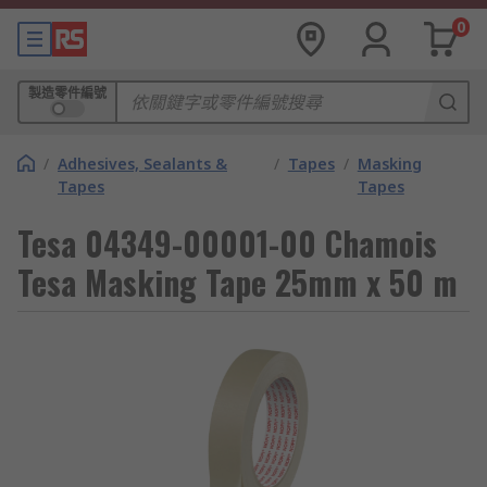
0
製造零件編號
/
Adhesives, Sealants &
/
Tapes
/
Masking
Tapes
Tapes
Tesa 04349-00001-00 Chamois
Tesa Masking Tape 25mm x 50 m