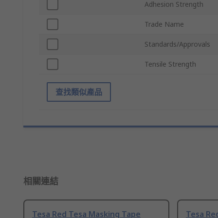
Adhesion Strength
Trade Name
Standards/Approvals
Tensile Strength
查找類似產品
相關連結
Tesa Red Tesa Masking Tape
Tesa Re