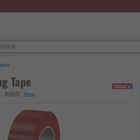
apes
ng Tape
製造商
:
Tesa