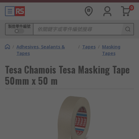
0
製造零件編號
/
Adhesives, Sealants &
/
Tapes
/
Masking
Tapes
Tapes
Tesa Chamois Tesa Masking Tape
50mm x 50 m