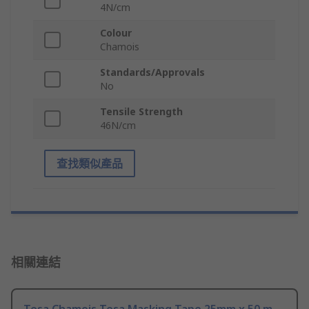
4N/cm
Colour
Chamois
Standards/Approvals
No
Tensile Strength
46N/cm
查找類似產品
相關連結