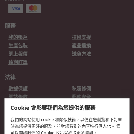
服務
我的帳戶
技術支援
生產包裝
產品退換
網上報價
送貨方法
遠期訂單
法律
數據保護
私隱條例
網站條款
郵件安全
销售条款和条件
Cookie 會影響我們為您提供的服務
我們的網站使用 cookie 和類似技術，以便在您瀏覽和下訂單
關於RS
時為您提供更好的服務，並對您看到的內容進行個人化。 您
RS的歷史
關於RS
可以閱讀我們的
Cookie 政策
以獲取更多資訊。