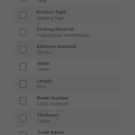
Tesa
Product Type
Masking Tape
Backing Material
Polyethylene Terephthalate
Adhesive Material
Silicone
Width
19mm
Length
50m
Model Number
04331-00008-00
Thickness
110μm
Trade Name