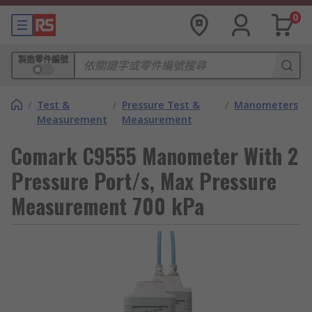
0
製造零件編號
/
Test &
/
Pressure Test &
/
Manometers
Measurement
Measurement
Comark C9555 Manometer With 2
Pressure Port/s, Max Pressure
Measurement 700 kPa