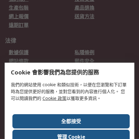
生產包裝
產品退換
網上報價
送貨方法
遠期訂單
法律
數據保護
私隱條例
網站條款
郵件安全
销售条款和条件
Cookie 會影響我們為您提供的服務
我們的網站使用 cookie 和類似技術，以便在您瀏覽和下訂單
關於RS
時為您提供更好的服務，並對您看到的內容進行個人化。 您
RS的歷史
關於RS
可以閱讀我們的
Cookie 政策
以獲取更多資訊。
企業集團
全球辦事處
加入我們
新聞中心
全都接受
銀行帳戶資料
RS銷售條款
管理 Cookie