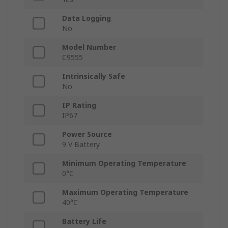
Data Logging
No
Model Number
C9555
Intrinsically Safe
No
IP Rating
IP67
Power Source
9 V Battery
Minimum Operating Temperature
0°C
Maximum Operating Temperature
40°C
Battery Life