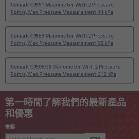
Comark C9551 Manometer With 2 Pressure
Port/s, Max Pressure Measurement 14 kPa
Comark C9553 Manometer With 2 Pressure
Port/s, Max Pressure Measurement 35 kPa
Comark C9505/IS Manometer With 2 Pressure
Port/s, Max Pressure Measurement 210 kPa
第一時間了解我們的最新產品
和優惠
電郵