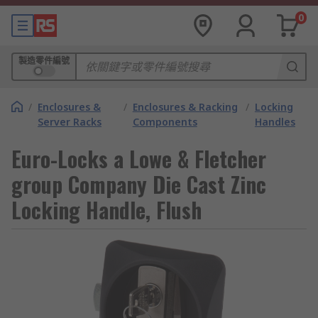
0
製造零件編號
/
Enclosures &
/
Enclosures & Racking
/
Locking
Server Racks
Components
Handles
Euro-Locks a Lowe & Fletcher
group Company Die Cast Zinc
Locking Handle, Flush