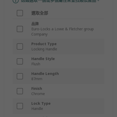
透過選取一個或多個屬性來查找類似產品。
選取全部
品牌
Euro-Locks a Lowe & Fletcher group
Company
Product Type
Locking Handle
Handle Style
Flush
Handle Length
87mm
Finish
Chrome
Lock Type
Handle