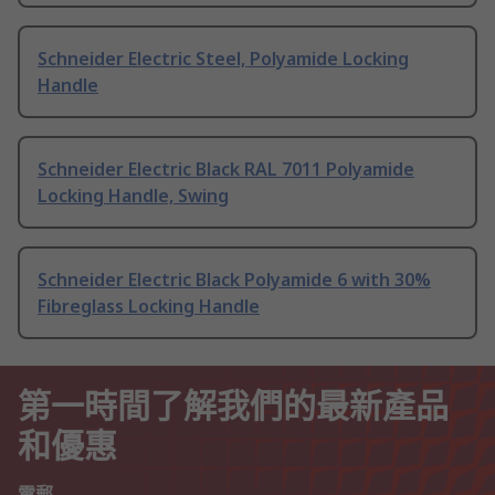
Schneider Electric Steel, Polyamide Locking
Handle
Schneider Electric Black RAL 7011 Polyamide
Locking Handle, Swing
Schneider Electric Black Polyamide 6 with 30%
Fibreglass Locking Handle
第一時間了解我們的最新產品
和優惠
電郵