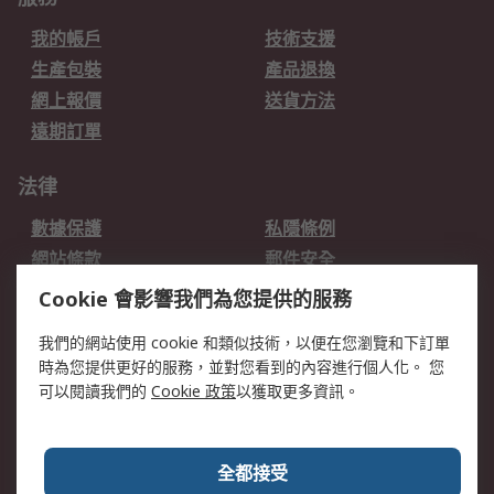
我的帳戶
技術支援
生產包裝
產品退換
網上報價
送貨方法
遠期訂單
法律
數據保護
私隱條例
網站條款
郵件安全
销售条款和条件
Cookie 會影響我們為您提供的服務
我們的網站使用 cookie 和類似技術，以便在您瀏覽和下訂單
關於RS
時為您提供更好的服務，並對您看到的內容進行個人化。 您
RS的歷史
關於RS
可以閱讀我們的
Cookie 政策
以獲取更多資訊。
企業集團
全球辦事處
加入我們
新聞中心
全都接受
銀行帳戶資料
RS銷售條款