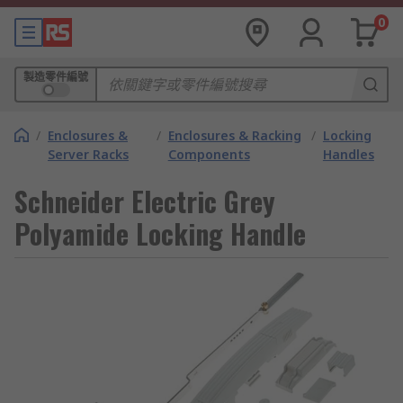
0
製造零件編號
/
Enclosures &
/
Enclosures & Racking
/
Locking
Server Racks
Components
Handles
Schneider Electric Grey
Polyamide Locking Handle