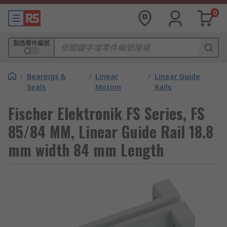
0
製造零件編號
/
Bearings &
/
Linear
/
Linear Guide
Seals
Motion
Rails
Fischer Elektronik FS Series, FS
85/84 MM, Linear Guide Rail 18.8
mm width 84 mm Length