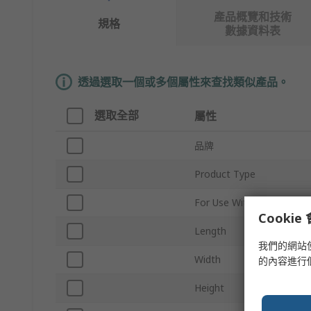
產品概覽和技術
規格
數據資料表
透過選取一個或多個屬性來查找類似產品。
選取全部
屬性
品牌
Product Type
For Use With
Cooki
Length
我們的網站
Width
的內容進行
Height