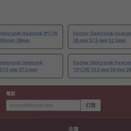
Elektronik Heatsink 8°C/W
Fischer Elektronik Heats
 84 mm 28mm
28 mm 37.5 mm 52.3mm
Elektronik Heatsink
Fischer Elektronik Heatsi
 37.5 mm 37.5 mm
10°C/W 10.3 mm 50 mm 
電郵
訂閱
法律