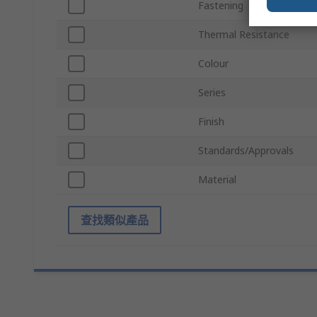
Fastening
Thermal Resistance
Colour
Series
Finish
Standards/Approvals
Material
查找類似產品