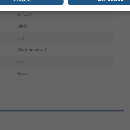
Screw
11°C/W
Black
ELS
Black Anodised
No
Brass