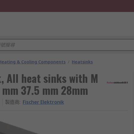
 Heating & Cooling Components
/
Heatsinks
, All heat sinks with M
0.3 mm 37.5 mm 28mm
製造商
:
Fischer Elektronik