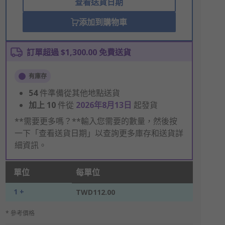
查看送貨日期
添加到購物車
訂單超過 $1,300.00 免費送貨
有庫存
54
件準備從其他地點送貨
加上
10
件從
2026年8月13日
起發貨
**需要更多嗎？**輸入您需要的數量，然後按
一下「查看送貨日期」以查詢更多庫存和送貨詳
細資訊。
單位
每單位
1 +
TWD112.00
* 參考價格