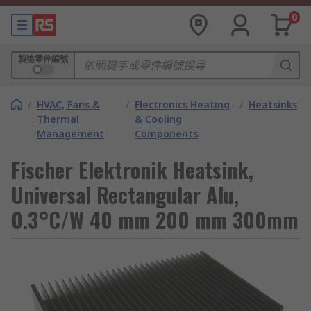
0
製造零件編號
/
HVAC, Fans &
/
Electronics Heating
/
Heatsinks
Thermal
& Cooling
Management
Components
Fischer Elektronik Heatsink,
Universal Rectangular Alu,
0.3°C/W 40 mm 200 mm 300mm