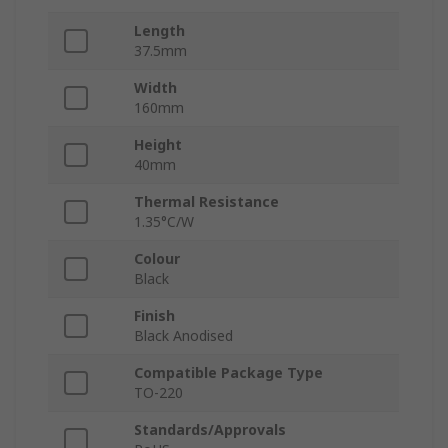
Length
37.5mm
Width
160mm
Height
40mm
Thermal Resistance
1.35°C/W
Colour
Black
Finish
Black Anodised
Compatible Package Type
TO-220
Standards/Approvals