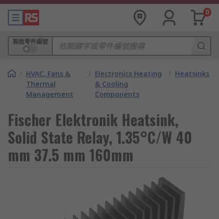
0
製造零件編號
/
HVAC, Fans &
/
Electronics Heating
/
Heatsinks
Thermal
& Cooling
Management
Components
Fischer Elektronik Heatsink,
Solid State Relay, 1.35°C/W 40
mm 37.5 mm 160mm