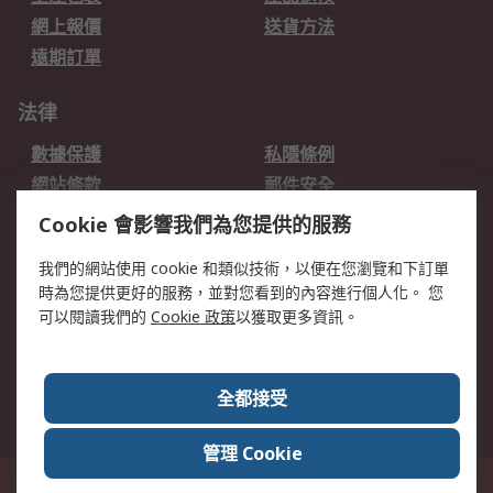
網上報價
送貨方法
遠期訂單
法律
數據保護
私隱條例
網站條款
郵件安全
销售条款和条件
Cookie 會影響我們為您提供的服務
我們的網站使用 cookie 和類似技術，以便在您瀏覽和下訂單
關於RS
時為您提供更好的服務，並對您看到的內容進行個人化。 您
RS的歷史
關於RS
可以閱讀我們的
Cookie 政策
以獲取更多資訊。
企業集團
全球辦事處
加入我們
新聞中心
全都接受
銀行帳戶資料
RS銷售條款
管理 Cookie
台灣新北市土城區中正路1號8樓之2, 郵遞區號23670 這個網站的所有解釋根據