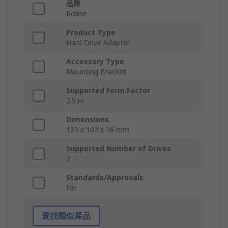
品牌
Roline
Product Type
Hard Drive Adapter
Accessory Type
Mounting Bracket
Supported Form Factor
2.5 in
Dimensions
122 x 102 x 26 mm
Supported Number of Drives
2
Standards/Approvals
No
查找類似產品