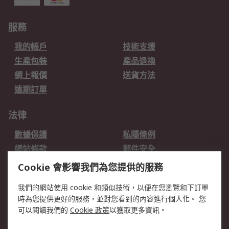
服務
我的帳戶
技術支援
生產包裝
產品退換
網上報價
送貨方法
遠期訂單
法律
數據保護
私隱條例
網站條款
郵件安全
销售条款和条件
Cookie 會影響我們為您提供的服務
我們的網站使用 cookie 和類似技術，以便在您瀏覽和下訂單
關於RS
時為您提供更好的服務，並對您看到的內容進行個人化。 您
RS的歷史
關於RS
可以閱讀我們的
Cookie 政策
以獲取更多資訊。
企業集團
全球辦事處