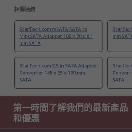
相關連結
StarTech.com mSATA SATA to
StarTec
Mini SATA Adapter 100 x 70 x 8.1
mm SAT
mm SATA
StarTech.com 2.5 in SATA Adapter
StarTech
Converter 145 x 25 x 100 mm
Converte
SATA
SATA
第一時間了解我們的最新產品
和優惠