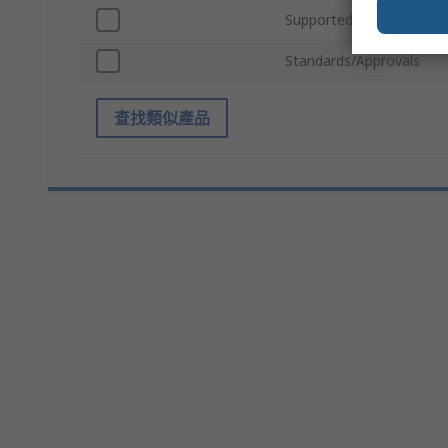
Supported Number of Dr
Standards/Approvals
查找類似產品