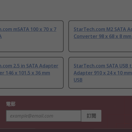
h.com mSATA 100 x 70 x 7
StarTech.com M2 SATA A
A
Converter 98 x 68 x 8 m
.com 2.5 in SATA Adapter
StarTech.com SATA USB 
r 146 x 101.5 x 36 mm
Adapter 910 x 24 x 10 mm
USB
電郵
訂閱