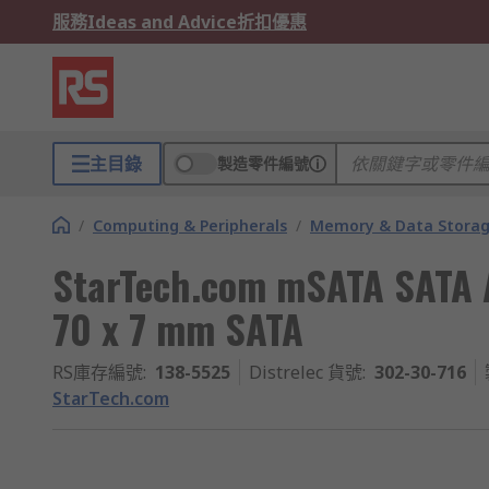
服務
Ideas and Advice
折扣優惠
主目錄
製造零件編號
/
Computing & Peripherals
/
Memory & Data Stora
StarTech.com mSATA SATA A
70 x 7 mm SATA
RS庫存編號
:
138-5525
Distrelec 貨號
:
302-30-716
StarTech.com