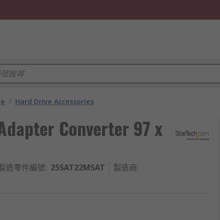
ge
/
Hard Drive Accessories
dapter Converter 97 x
製造零件編號
:
25SAT22MSAT
製造商
: