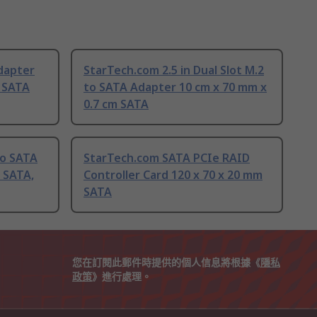
dapter
StarTech.com 2.5 in Dual Slot M.2
m SATA
to SATA Adapter 10 cm x 70 mm x
0.7 cm SATA
to SATA
StarTech.com SATA PCIe RAID
 SATA,
Controller Card 120 x 70 x 20 mm
SATA
您在訂閱此郵件時提供的個人信息將根據《
隱私
政策
》進行處理。