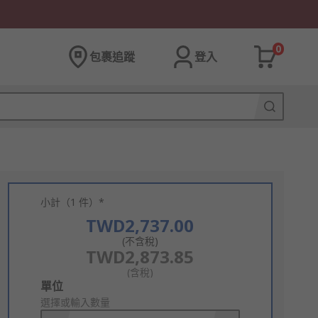
0
包裹追蹤
登入
小計（1 件）*
TWD2,737.00
(不含稅)
TWD2,873.85
(含稅)
Add
單位
to
選擇或輸入數量