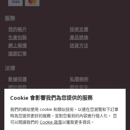
服務
我的帳戶
技術支援
生產包裝
產品退換
網上報價
送貨方法
遠期訂單
法律
數據保護
私隱條例
網站條款
郵件安全
销售条款和条件
Cookie 會影響我們為您提供的服務
關於RS
我們的網站使用 cookie 和類似技術，以便在您瀏覽和下訂單
時為您提供更好的服務，並對您看到的內容進行個人化。 您
RS的歷史
關於RS
可以閱讀我們的
Cookie 政策
以獲取更多資訊。
企業集團
全球辦事處