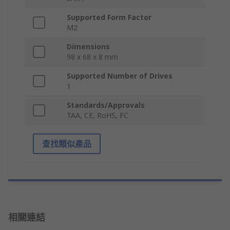
Supported Form Factor
M2
Dimensions
98 x 68 x 8 mm
Supported Number of Drives
1
Standards/Approvals
TAA, CE, RoHS, FC
查找類似產品
相關連結