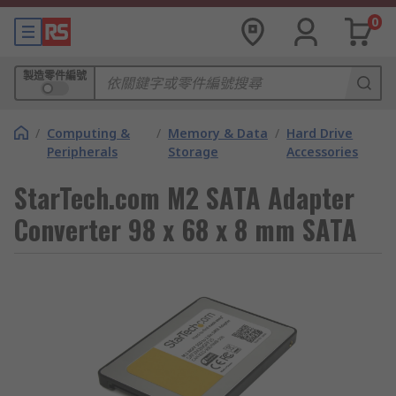
0
製造零件編號
/
Computing &
/
Memory & Data
/
Hard Drive
Peripherals
Storage
Accessories
StarTech.com M2 SATA Adapter
Converter 98 x 68 x 8 mm SATA