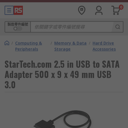
0
製造零件編號
/
Computing &
/
Memory & Data
/
Hard Drive
Peripherals
Storage
Accessories
StarTech.com 2.5 in USB to SATA
Adapter 500 x 9 x 49 mm USB
3.0