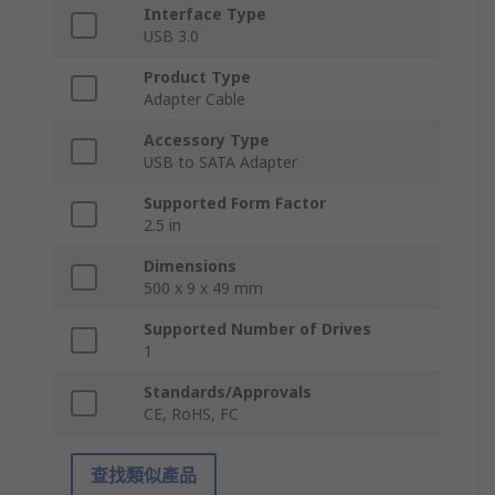
Interface Type
USB 3.0
Product Type
Adapter Cable
Accessory Type
USB to SATA Adapter
Supported Form Factor
2.5 in
Dimensions
500 x 9 x 49 mm
Supported Number of Drives
1
Standards/Approvals
CE, RoHS, FC
查找類似產品