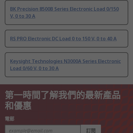
BK Precision 8500B Series Electronic Load 0/150
V, 0 to 30 A
RS PRO Electronic DC Load 0 to 150 V, 0 to 40 A
Keysight Technologies N3000A Series Electronic
Load 0/60 V, 0 to 30 A
第一時間了解我們的最新產品
和優惠
電郵
訂閱