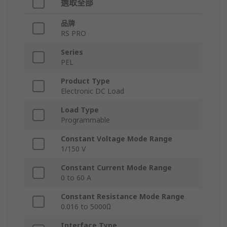
選取全部
品牌
RS PRO
Series
PEL
Product Type
Electronic DC Load
Load Type
Programmable
Constant Voltage Mode Range
1/150 V
Constant Current Mode Range
0 to 60 A
Constant Resistance Mode Range
0.016 to 5000Ω
Interface Type