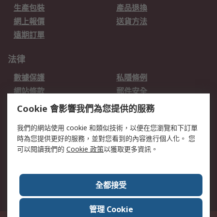
生產包裝
產品退換
網上報價
送貨方法
遠期訂單
法律
數據保護
私隱條例
網站條款
郵件安全
销售条款和条件
Cookie 會影響我們為您提供的服務
關於RS
我們的網站使用 cookie 和類似技術，以便在您瀏覽和下訂單
時為您提供更好的服務，並對您看到的內容進行個人化。 您
RS的歷史
關於RS
可以閱讀我們的
Cookie 政策
以獲取更多資訊。
企業集團
全球辦事處
加入我們
新聞中心
全都接受
銀行帳戶資料
RS銷售條款
管理 Cookie