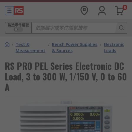
0
製造零件編號
/
Test &
/
Bench Power Supplies
/
Electronic
Measurement
& Sources
Loads
RS PRO PEL Series Electronic DC
Load, 3 to 300 W, 1/150 V, 0 to 60
A