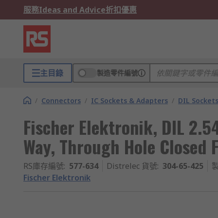
服務
Ideas and Advice
折扣優惠
主目錄
製造零件編號
/
Connectors
/
IC Sockets & Adapters
/
DIL Socket
Fischer Elektronik, DIL 2.
Way, Through Hole Closed F
RS庫存編號
:
577-634
Distrelec 貨號
:
304-65-425
Fischer Elektronik