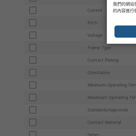
我們的網站
Current
的內容進行
Pitch
Voltage
Frame Type
Contact Plating
Orientation
Minimum Operating Tem
Maximum Operating Te
Standards/Approvals
Contact Material
Series