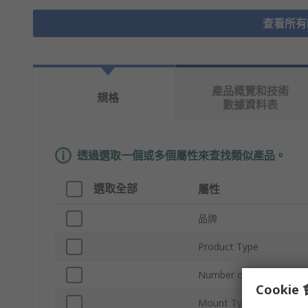
查看所有DI
產品概覽和技術
規格
數據資料表
透過選取一個或多個屬性來查找類似產品。
選取全部
屬性
品牌
Product Type
Number of Contacts
Cooki
Mount Type