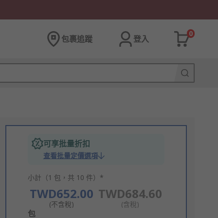
0
包裹追蹤
登入
可享批量折扣
查看批量定價選項
小計（1 包，共 10 件）*
TWD652.00
TWD684.60
(不含稅)
(含稅)
Add
包