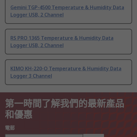
Gemini TGP-4500 Temperature & Humidity Data
Logger USB, 2 Channel
RS PRO 1365 Temperature & Humidity Data
Logger USB, 2 Channel
KIMO KH-220-O Temperature & Humidity Data
Logger 3 Channel
第一時間了解我們的最新產品
和優惠
電郵