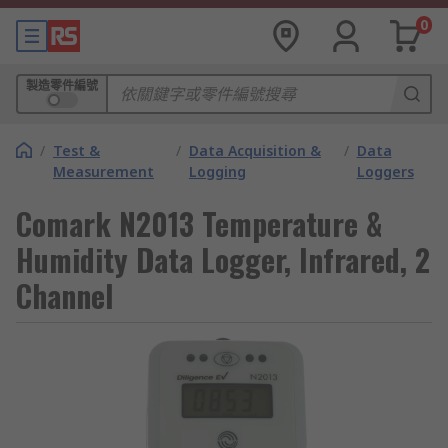
0
製造零件編號
/
Test &
/
Data Acquisition &
/
Data
Measurement
Logging
Loggers
Comark N2013 Temperature &
Humidity Data Logger, Infrared, 2
Channel