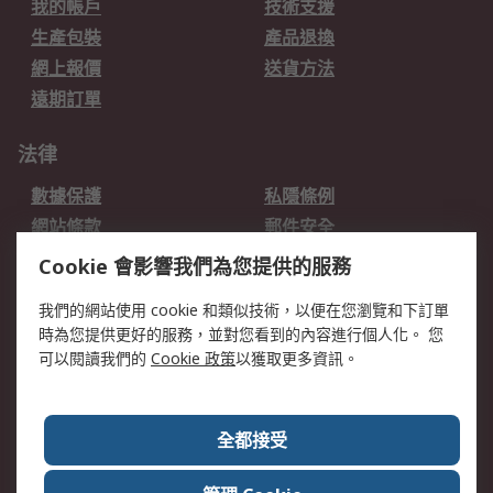
我的帳戶
技術支援
生產包裝
產品退換
網上報價
送貨方法
遠期訂單
法律
數據保護
私隱條例
網站條款
郵件安全
销售条款和条件
Cookie 會影響我們為您提供的服務
我們的網站使用 cookie 和類似技術，以便在您瀏覽和下訂單
關於RS
時為您提供更好的服務，並對您看到的內容進行個人化。 您
RS的歷史
關於RS
可以閱讀我們的
Cookie 政策
以獲取更多資訊。
企業集團
全球辦事處
加入我們
新聞中心
全都接受
銀行帳戶資料
RS銷售條款