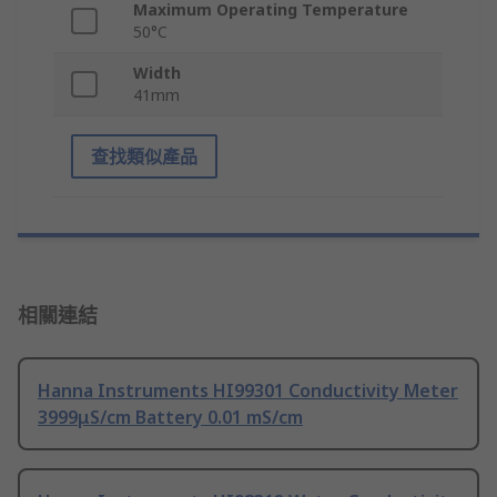
Maximum Operating Temperature
50°C
Width
41mm
查找類似產品
相關連結
Hanna Instruments HI99301 Conductivity Meter
3999μS/cm Battery 0.01 mS/cm