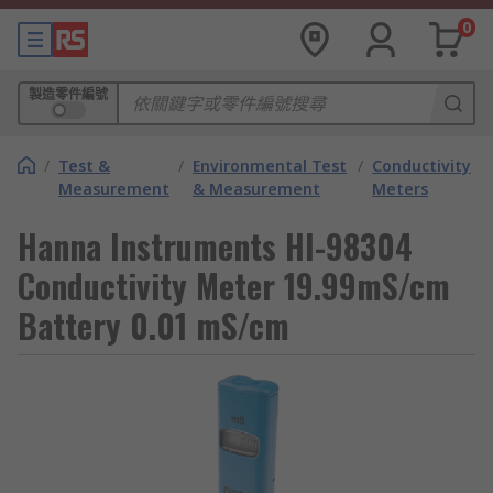
0
製造零件編號
/
Test &
/
Environmental Test
/
Conductivity
Measurement
& Measurement
Meters
Hanna Instruments HI-98304
Conductivity Meter 19.99mS/cm
Battery 0.01 mS/cm