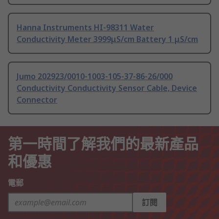
Hanna Instruments HI-98311 Water
Conductivity Meter 3999μS/cm Battery 1 μS/cm
Jumo 202923/0010-1003-105-37-86-26/000
Conductivity Conductivity Sensor Cable, Device
Connector
第一時間了解我們的最新產品
和優惠
電郵
訂閱