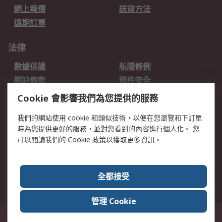
網上報價
送貨方法
遠期訂單
法律
數據保護
私隱條例
網站條款
郵件安全
销售条款和条件
Cookie 會影響我們為您提供的服務
我們的網站使用 cookie 和類似技術，以便在您瀏覽和下訂單
關於RS
時為您提供更好的服務，並對您看到的內容進行個人化。 您
RS的歷史
關於RS
可以閱讀我們的
Cookie 政策
以獲取更多資訊。
企業集團
全球辦事處
加入我們
新聞中心
全都接受
銀行帳戶資料
RS銷售條款
管理 Cookie
台灣新北市土城區中正路1號8樓之2, 郵遞區號23670 這個網站的所有解釋根據
英語版本
© RS Components Ltd