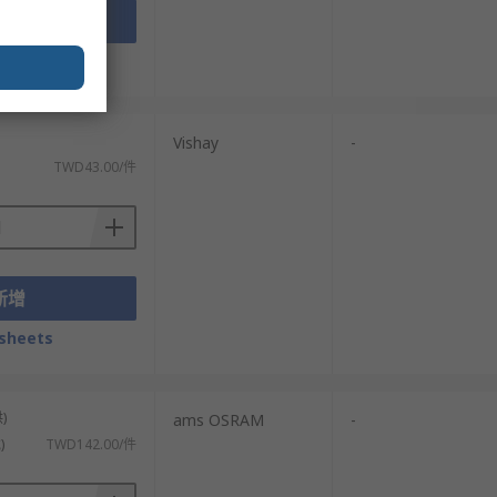
新增
sheets
Vishay
-
TWD43.00/件
新增
sheets
)
ams OSRAM
-
)
TWD142.00/件