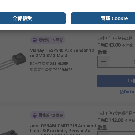
Data
全都接受
管理 Cookie
小計 1 件 (以袋裝提供)
最後的 RS 庫存
TWD43.00
(不含稅)
Vishay TSSP940 PIR Sensor 12
數量
m 2 V 3.6V 3 Mold
RS庫存編號
244-4825P
製造零件編號
TSSP94038
Data
小計 1 件 (按連續帶提供
最後的 RS 庫存
TWD142.00
(不含稅
ams OSRAM TMD3719 Ambient
數量
Light & Proximity Sensor 84