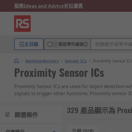
服務
Ideas and Advice
折扣優惠
主目錄
製造零件編號
/
Semiconductors
/
Sensor ICs
/
Proximity Sensor IC
Proximity Sensor ICs
Proximity Sensor ICs are used for object detection wit
signals to trigger other functions. Proximity sensor 
Where are they used?
329 產品顯示為 Proximi
篩選條件
Proximity sensors ICs are designed into circuits for
proximity alarm systems, parking sensors as well as i
比較 (0/8)
Reset