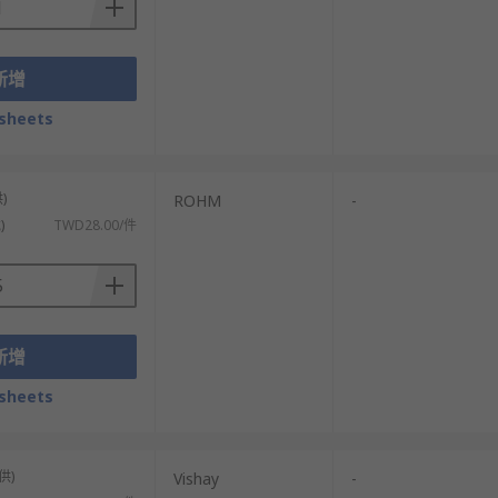
新增
sheets
)
ROHM
-
)
TWD28.00/件
新增
sheets
供)
Vishay
-