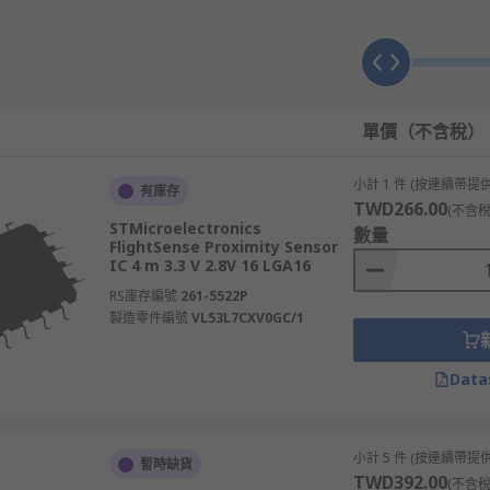
range of sensing technologies. These detection types benefi
the main proximity sensors use inductive, capacitive or in
單價（不含稅）
小計 1 件 (按連續帶提供
有庫存
TWD266.00
(不含稅
STMicroelectronics
數量
FlightSense Proximity Sensor
 Using a simple electromagnetic field, the sensor monitors th
IC 4 m 3.3 V 2.8V 16 LGA16
variation is monitored by a threshold circuit that can gene
RS庫存編號
261-5522P
e shape and size of the sensor as well as the types of mate
製造零件編號
VL53L7CXV0GC/1
Data
-conductive objects. They offer Capacitive sensors use an el
e sensor, which then changes state.
小計 5 件 (按連續帶提供
暫時缺貨
TWD392.00
(不含稅