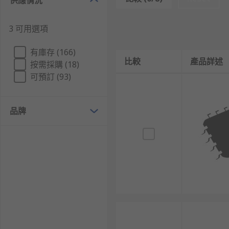
供應情況
Types of Proximity Sensors
3 可用選項
Various proximity sensor ICs are available, using a 
有庫存 (166)
users end goal and the system requirements. Some of 
比較
產品詳述
按需採購 (18)
application or sensing environment.
可預訂 (93)
What are inductive proximity sensors?
品牌
Inductive sensors are used to detect metallic objects.
metallic object comes within the sensing range. This 
triggered. Operating ranges will vary depending on th
sensor.
What are capacitive proximity sensors?
Capacitive sensors can be used for both metal and non
in capacitance in the sensing area are detected by th