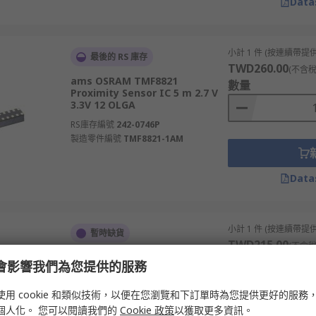
Data
小計 1 件 (按連續帶提供
最後的 RS 庫存
TWD260.00
(不含稅
ams OSRAM TMF8821
數量
Proximity Sensor IC 5 m 2.7 V
3.3V 12 OLGA
RS庫存編號
242-0746P
製造零件編號
TMF8821-1AM
Data
小計 1 件 (按連續帶提供
暫時缺貨
TWD215.00
(不含稅
KEMET PL Proximity Sensor 5
數量
e 會影響我們為您提供的服務
m 2 V 15V 4 Tape & Reel
RS庫存編號
205-5825P
使用 cookie 和類似技術，以便在您瀏覽和下訂單時為您提供更好的服務
製造零件編號
PL-Q873-02
個人化。 您可以閱讀我們的
Cookie 政策
以獲取更多資訊。