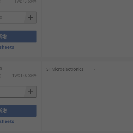
)
TWD45.60/件
新增
sheets
)
STMicroelectronics
-
)
TWD148.00/件
新增
sheets