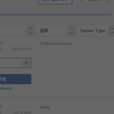
t various applications depending on the
frared sensing depending on their
品牌
Sensor Type
)
STMicroelectronics
-
)
TWD266.00/件
e rise and fall of oscillation when a
rate the relevant output signal when
rial that expect to be monitored by the
新增
sheets
ectrical field to detect objects. Any changes
)
Vishay
-
)
TWD78.40/件