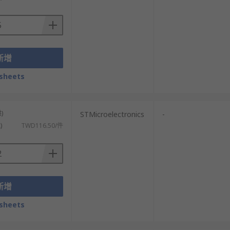
e sensor will detect this as an object in
s, for example with hand gestures.
新增
sheets
)
STMicroelectronics
-
)
TWD116.50/件
新增
sheets