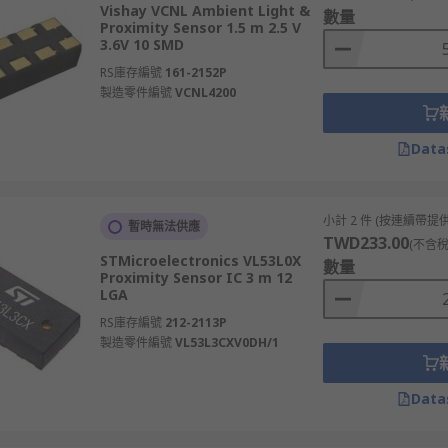
Vishay VCNL Ambient Light &
數量
Proximity Sensor 1.5 m 2.5 V
3.6V 10 SMD
 example of this is when you hold your phone to your ear, th
RS庫存編號
161-2152P
en to switch off. Proximity sensors are also used in switche
製造零件編號
VCNL4200
Data
小計 2 件 (按連續帶提供
暫時無法供應
TWD233.00
(不含稅
STMicroelectronics VL53L0X
數量
Proximity Sensor IC 3 m 12
LGA
RS庫存編號
212-2113P
製造零件編號
VL53L3CXV0DH/1
Data