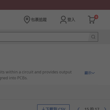
0
包裹追蹤
登入
its within a circuit and provides output
顯示
igned into PCBs.
sed in machine automation, mobile phones,
下載到 CSV
15
的
17