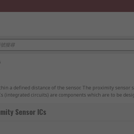
s
hin a defined distance of the sensor. The proximity sensor s
ICs (integrated circuits) are components which are to be des
ty Sensor ICs
 various non-contact sensing applications. They are often u
n military applications.