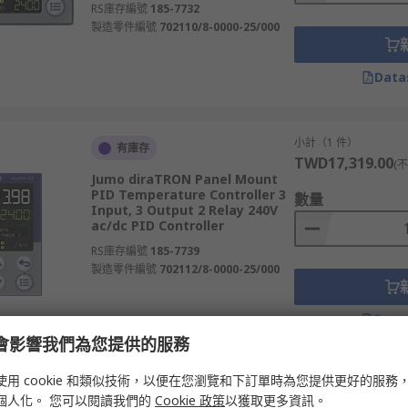
RS庫存編號
185-7732
製造零件編號
702110/8-0000-25/000
Data
小計（1 件）
有庫存
TWD17,319.00
(
Jumo diraTRON Panel Mount
PID Temperature Controller 3
數量
Input, 3 Output 2 Relay 240V
ac/dc PID Controller
RS庫存編號
185-7739
製造零件編號
702112/8-0000-25/000
Data
e 會影響我們為您提供的服務
使用 cookie 和類似技術，以便在您瀏覽和下訂單時為您提供更好的服務
小計（1 件）
製造商存貨
個人化。 您可以閱讀我們的
Cookie 政策
以獲取更多資訊。
TWD25,340.00
(