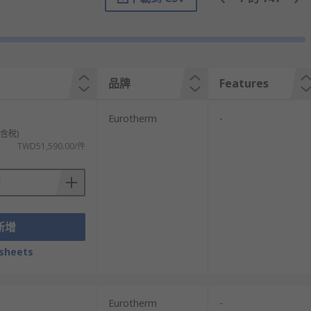
品牌
Features
Eurotherm
-
不含稅)
TWD51,590.00/件
新增
sheets
Eurotherm
-