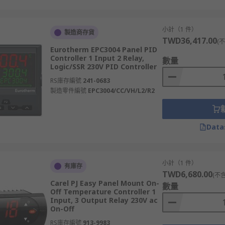
小計（1 件）
製造商存貨
TWD36,417.00
(
Eurotherm EPC3004 Panel PID
Controller 1 Input 2 Relay,
數量
Logic/SSR 230V PID Controller
RS庫存編號
241-0683
製造零件編號
EPC3004/CC/VH/L2/R2
Data
小計（1 件）
有庫存
TWD6,680.00
(不
Carel PJ Easy Panel Mount On-
數量
Off Temperature Controller 1
Input, 3 Output Relay 230V ac
On-Off
RS庫存編號
913-9983