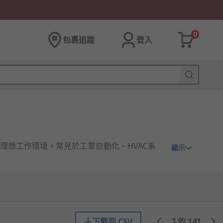
0
包裹追蹤
登入
想工作環境。常見於工業自動化、HVAC系
顯示
下載到 CSV
7
的
141