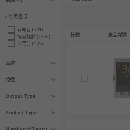
供應情況
PID溫度控制器:
元件通過測量說明值與設定值之間
ON/OFF 控制器:
像開關電般的操作，當溫度達到設
3 可用選項
數位型溫控器:
配備數位顯示面板，能清楚顯示溫度
有庫存 (701)
DTC-A 系列:
控制精準，支援設定時間間隔與溫度
比較
產品詳述
按需採購 (1876)
DTC-T 系列:
擁有低電磁波與小電壓輸出，配備設
可預訂 (179)
溫度控制器的常見工業與商業
品牌
溫控器廣泛應用於各行各業，從日常家電到高端科研設備
特性
家庭與商業電器應用:
用於燃料炊飯機、電燈、加熱
HVAC 系統:
常用於控制室內溫度、熱溫交換與通風
Output Type
實驗室與研究用途:
適用於化學分析、物理測試、核
醫療保健領域:
應用於病原背景的核酸熱效處理、體
Product Type
溫度控制與調節器選購指南
Number of Inputs