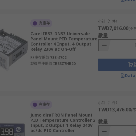
小計（1 件）
有庫存
TWD7,016.00
(不
Carel IR33-DN33 Universale
數量
Panel Mount PID Temperature
Controller 4 Input, 4 Output
Relay 230V ac On-Off
RS庫存編號
783-4702
製造零件編號
IR33Z7HR20
Data
小計（1 件）
有庫存
TWD13,476.00
(
Jumo diraTRON Panel Mount
PID Temperature Controller 2
數量
Input, 2 Output 1 Relay 240V
ac/dc PID Controller