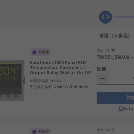
的誤差進行預測與調整，控制結果更精簡。
定值時開始停止作用，接續上下切換。
值，操作簡易。
值，適用於彈性加熱器。
單價（不含稅）
定適用於多類環境應用。
小計（1 件）
有庫存
應用場景
TWD51,590.00
(
Eurotherm 3200 Panel PID
Temperature Controller, 4
數量
皆不可或缺。以下是幾個常見的應用領域與實際用途：
Output Relay 264V ac On-Off
RS庫存編號
611-8400
器等，將溫度調整在持續節能范圍内。
製造零件編號
3204/CC/VH/RRRX/R
效能，確保室內舒適。
學設備等，需高精度測量機制。
Data
溫量測與斷抵顯證器等。
小計（1 件）
有庫存