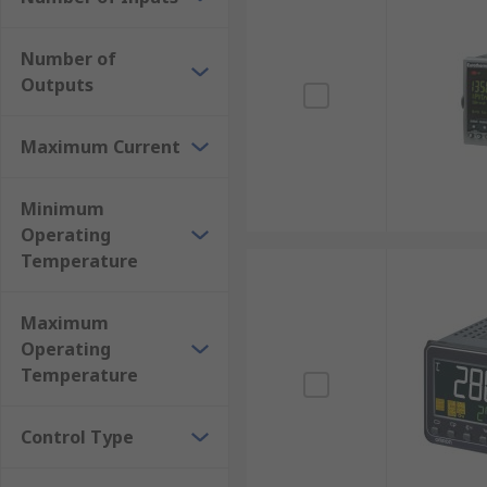
選購溫度控制器或電子溫控器時，需根據實際應用需求、
Number of
控制方式:
PID、ON/OFF或完全數位控制
Outputs
感測器相容性:
是否支援電阻序列，如 PT100
Maximum Current
輸出控制:
電壓控制、電流輸出或 SSR
電源與安裝:
面板安裝型 、
DIN 軌道
式或模組化設
Minimum
顯示與介面:
是否配有簡易操作上的顯示面板
Operating
應用場景與品牌信賴:
選擇元件穩定的 RS PRO 
Temperature
價格及預算:
根據應用程序挑選最合適價位的設備
Maximum
選擇 RS 台灣作為您的溫度控
Operating
Temperature
RS 台灣是您信賴的工業溫度控制器販售設備供應商，提
計，大量商品支援即日送達，購物滿額還可享免運優惠。
Control Type
此外，我們也提供相關的電子電力配件，包括
溫度傳感器