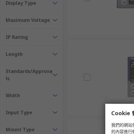
Display Type
Maximum Voltage
IP Rating
Length
Standards/Approva
ls
Width
Input Type
Cooki
我們的網站
Mount Type
的內容進行