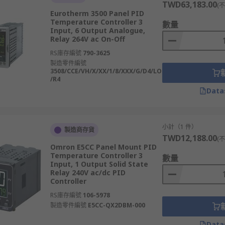
TWD63,183.00
(
Eurotherm 3500 Panel PID
設備相容性與預算等多方面進行綜合考量，以下為主要選購重點
Temperature Controller 3
數量
Input, 6 Output Analogue,
Relay 264V ac On-Off
RS庫存編號
790-3625
製造零件編號
3508/CCE/VH/X/XX/1/8/XXX/G/D4/LO
/R4
備
Data
或信賴帶來的工業品牌
小計（1 件）
製造商存貨
TWD12,188.00
(
Omron E5CC Panel Mount PID
制器廠商
Temperature Controller 3
數量
Input, 1 Output Solid State
Relay 240V ac/dc PID
Controller
供
RS PRO
、
Eurotherm
、
Omron
等矩網商品。我們的線上訂購
RS庫存編號
106-5978
製造零件編號
E5CC-QX2DBM-000
與數據繪圖設備，配合該類設備打造一體化溫度控制系統。
Data