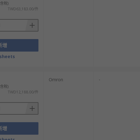
不含稅)
TWD63,183.00/件
：
新增
sheets
Omron
-
不含稅)
TWD12,188.00/件
系統擁有用戶自動管理、優化搜尋與資料設
新增
sheets