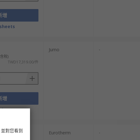
新增
sheets
Jumo
-
不含稅)
TWD17,319.00/件
新增
sheets
，並對您看到
Eurotherm
-
不含稅)