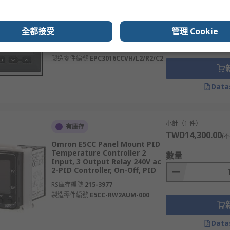
Eurotherm EPC3016 Panel
Mount PID Controller 1 Input
數量
Logic/SSR, 2 Relay 230V ac PID
全都接受
管理 Cookie
Controller
RS庫存編號
243-0246
製造零件編號
EPC3016CCVH/L2/R2/C2
Data
小計（1 件）
有庫存
TWD14,300.00
(
Omron E5CC Panel Mount PID
Temperature Controller 2
數量
Input, 3 Output Relay 240V ac
2-PID Controller, On-Off, PID
RS庫存編號
215-3977
製造零件編號
E5CC-RW2AUM-000
Data