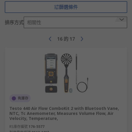
篩選條件
排序方式
相關性
16
的
17
有庫存
Testo 440 Air Flow ComboKit 2 with Bluetooth Vane,
NTC, Tc Anemometer, Measures Volume Flow, Air
Velocity, Temperature,
RS庫存編號
176-5577