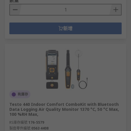
數量
新增
有庫存
Testo 440 Indoor Comfort ComboKit with Bluetooth
Data Logging Air Quality Monitor 1370 °C, 50 °C Max,
100 %RH Max,
RS庫存編號
176-5579
製造零件編號
0563 4408