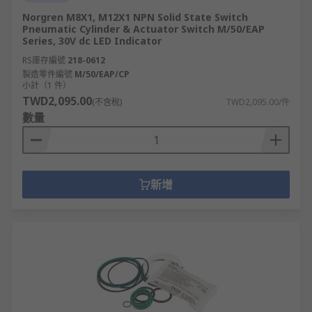
Norgren M8X1, M12X1 NPN Solid State Switch
Pneumatic Cylinder & Actuator Switch M/50/EAP
Series, 30V dc LED Indicator
RS庫存編號
218-0612
製造零件編號
M/50/EAP/CP
小計（1 件）
TWD2,095.00
(不含稅)
TWD2,095.00/件
數量
新增