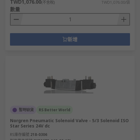
TWD1,076.00
(不含稅)
TWD1,076.00/袋
數量
新增
暫時缺貨
RS Better World
Norgren Pneumatic Solenoid Valve - 5/3 Solenoid ISO
Star Series 24V dc
RS庫存編號
218-0306