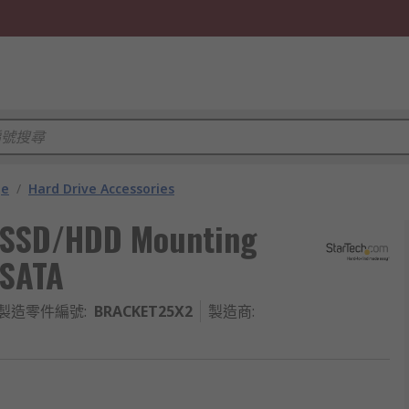
ge
/
Hard Drive Accessories
in SSD/HDD Mounting
 SATA
製造零件編號
:
BRACKET25X2
製造商
: