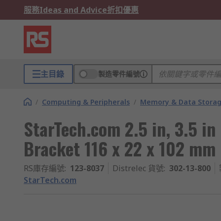
服務
Ideas and Advice
折扣優惠
主目錄
製造零件編號
/
Computing & Peripherals
/
Memory & Data Stora
StarTech.com 2.5 in, 3.5 
Bracket 116 x 22 x 102 mm
RS庫存編號
:
123-8037
Distrelec 貨號
:
302-13-800
StarTech.com