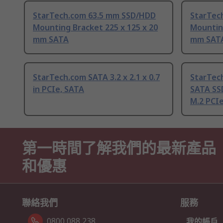
StarTech.com 63.5 mm SSD/HDD
StarTec
Mounting Bracket 225 x 125 x 20
Mounting
mm SATA
mm SATA
StarTech.com SATA 3.2 x 2.1 x 0.7
StarTec
in PCIe, SATA
SATA SSD
M.2 PCIe
第一時間了解我們的最新產品
和優惠
聯絡我們
服務
0800 088 238
我的帳戶