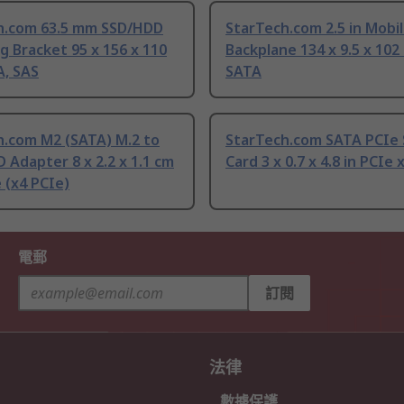
h.com 63.5 mm SSD/HDD
StarTech.com 2.5 in Mobi
 Bracket 95 x 156 x 110
Backplane 134 x 9.5 x 10
, SAS
SATA
h.com M2 (SATA) M.2 to
StarTech.com SATA PCIe
 Adapter 8 x 2.2 x 1.1 cm
Card 3 x 0.7 x 4.8 in PCIe 
 (x4 PCIe)
電郵
訂閱
法律
數據保護