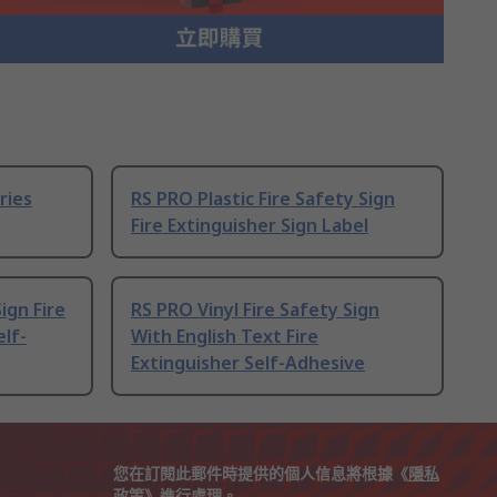
ries
RS PRO Plastic Fire Safety Sign
Fire Extinguisher Sign Label
ign Fire
RS PRO Vinyl Fire Safety Sign
elf-
With English Text Fire
Extinguisher Self-Adhesive
您在訂閱此郵件時提供的個人信息將根據《
隱私
政策
》進行處理。