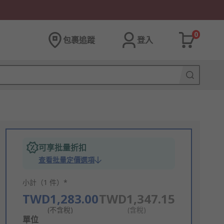
0
包裹追蹤
登入
可享批量折扣
查看批量定價選項
小計（1 件）*
TWD1,283.00
TWD1,347.15
(不含稅)
(含稅)
Add
單位