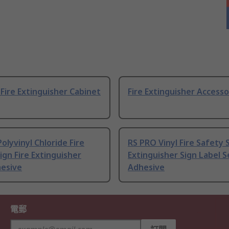
z Fire Extinguisher Cabinet
Fire Extinguisher Accesso
olyvinyl Chloride Fire
RS PRO Vinyl Fire Safety S
ign Fire Extinguisher
Extinguisher Sign Label S
hesive
Adhesive
電郵