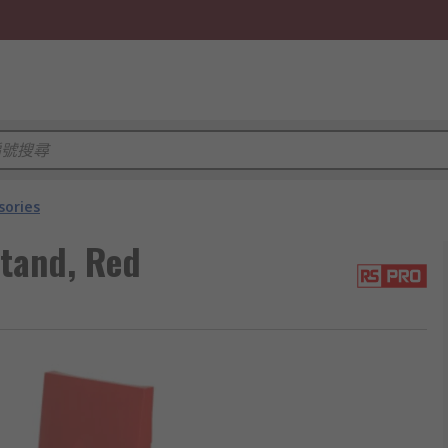
sories
Stand, Red