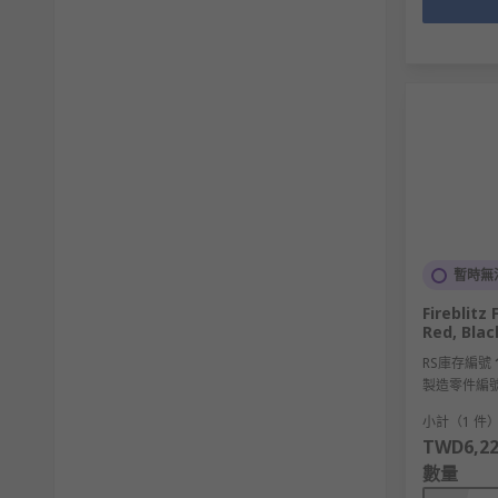
暫時無
Fireblitz
Red, Blac
RS庫存編號
製造零件編
小計（1 件
TWD6,22
數量