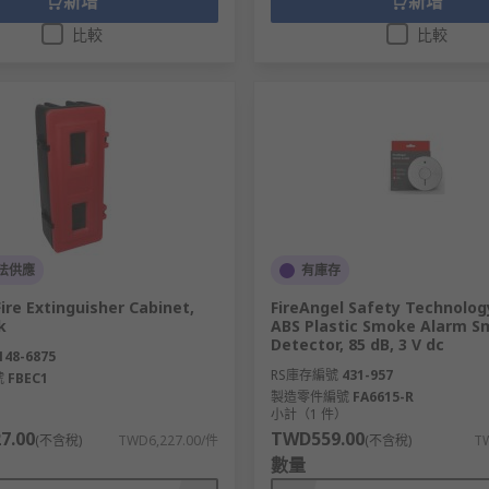
新增
新增
比較
比較
法供應
有庫存
 Fire Extinguisher Cabinet,
FireAngel Safety Technolog
k
ABS Plastic Smoke Alarm 
Detector, 85 dB, 3 V dc
148-6875
RS庫存編號
431-957
號
FBEC1
製造零件編號
FA6615-R
）
小計（1 件）
7.00
TWD559.00
(不含稅)
TWD6,227.00/件
(不含稅)
T
數量