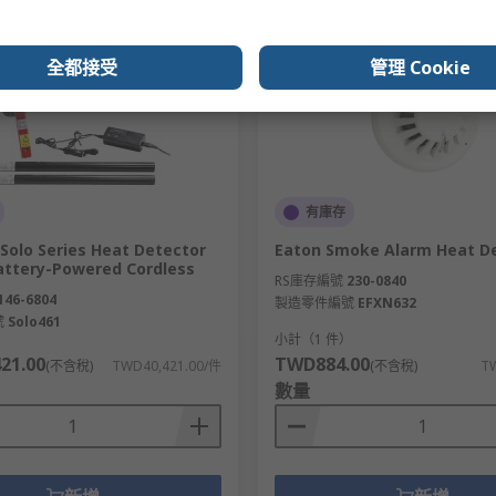
全都接受
管理 Cookie
有庫存
Solo Series Heat Detector
Eaton Smoke Alarm Heat D
Battery-Powered Cordless
RS庫存編號
230-0840
146-6804
製造零件編號
EFXN632
號
Solo461
）
小計（1 件）
21.00
TWD884.00
(不含稅)
TWD40,421.00/件
(不含稅)
T
數量