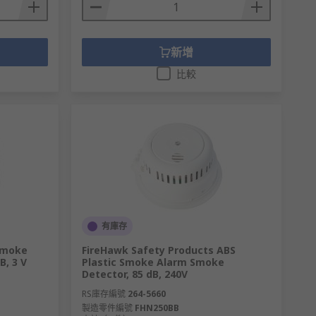
新增
比較
有庫存
Smoke
FireHawk Safety Products ABS
B, 3 V
Plastic Smoke Alarm Smoke
Detector, 85 dB, 240V
RS庫存編號
264-5660
製造零件編號
FHN250BB