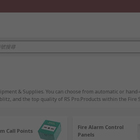
uipment & Supplies. You can choose from automatic or hand-o
litz, and the top quality of RS Pro.Products within the Fire 
healthy building from IOSH. Specific healthy building elemen
Fire Alarm Control
rm Call Points
Panels