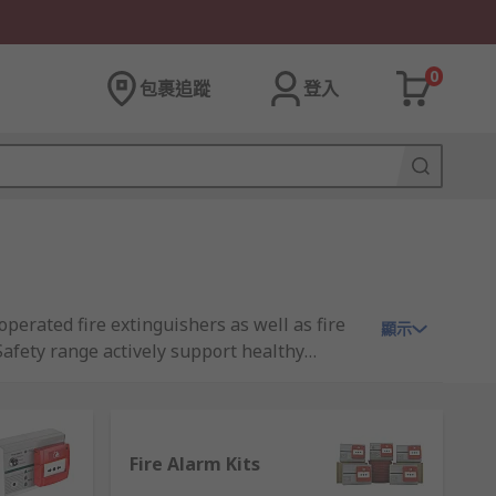
0
包裹追蹤
登入
perated fire extinguishers as well as fire
顯示
Safety range actively support healthy
ts covered by this range are: Safety &
Fire Alarm Kits