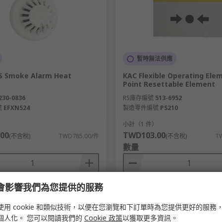
暫時無法供應
S Smoke Alarm Heat
KAC Flexible Operating Elem
Point Resettable Element
230-0836
RS庫存編號
513-6952
號
EFXN524
製造零件編號
PS210
）
小計（1 件）
00
TWD103.00
(不含稅)
TWD785.00/件
(不含稅)
T
數量
e 會影響我們為您提供的服務
新增
新增
使用 cookie 和類似技術，以便在您瀏覽和下訂單時為您提供更好的服務
比較
比較
個人化。 您可以閱讀我們的
Cookie 政策
以獲取更多資訊。