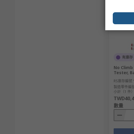
有庫存
No Climb 
Tester, 
RS庫存編號
製造零件編
小計（1 件
TWD40,4
數量