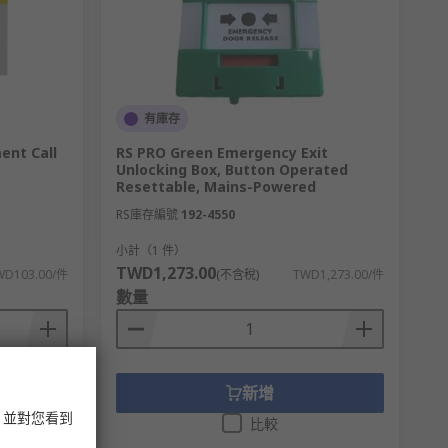
有庫存
ent Call
RS PRO Green Emergency Exit
Unlocking Box, Button Operated
Resettable, Mains-Powered
RS庫存編號
192-4550
小計（1 件）
TWD1,273.00
WD103.00/件
(不含稅)
TWD1,273.00/件
數量
新增
，並對您看到
比較