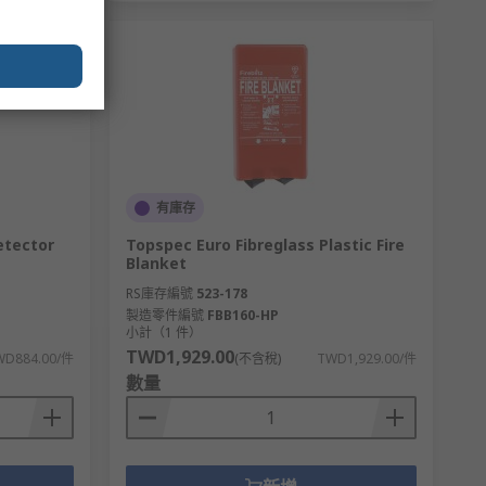
有庫存
etector
Topspec Euro Fibreglass Plastic Fire
Blanket
RS庫存編號
523-178
製造零件編號
FBB160-HP
小計（1 件）
TWD1,929.00
WD884.00/件
(不含稅)
TWD1,929.00/件
數量