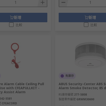
新增
新增
比較
比較
有庫存
ire Alarm Cable Ceiling Pull
ABUS Security-Center ABS 
 Use with CFEAPULLKIT -
Alarm Smoke Detector, 85 d
y Assist Alarm
RS庫存編號
277-5808
242-5581
製造零件編號
GRWM30600
號
CFEACORD