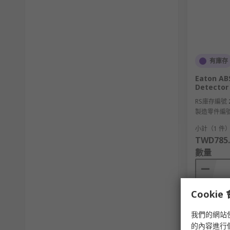
有庫存
Eaton AB
Detector
RS庫存編號
製造零件編
小計（1 件
TWD785.
數量
Cooki
我們的網站
的內容進行