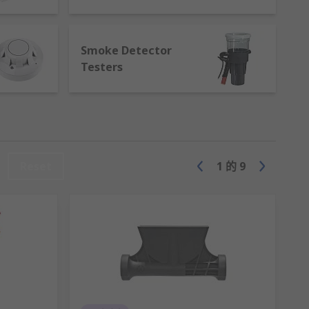
Smoke Detector
Testers
Reset
1
的
9