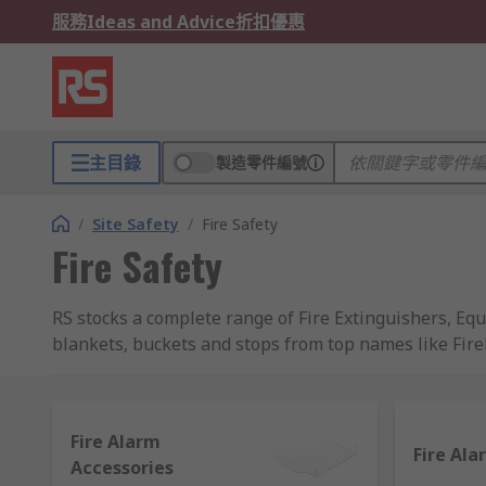
服務
Ideas and Advice
折扣優惠
主目錄
製造零件編號
/
Site Safety
/
Fire Safety
Fire Safety
RS stocks a complete range of Fire Extinguishers, Eq
blankets, buckets and stops from top names like Fireb
buildings as per the guidance of the 9 elements of a 
Security
Fire Alarm
Fire Ala
Accessories