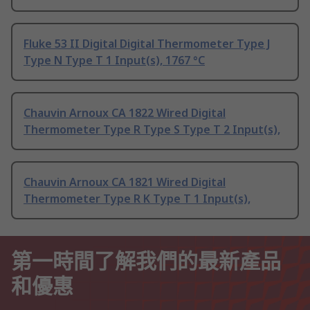
Fluke 53 II Digital Digital Thermometer Type J
Type N Type T 1 Input(s), 1767 °C
Chauvin Arnoux CA 1822 Wired Digital
Thermometer Type R Type S Type T 2 Input(s),
Chauvin Arnoux CA 1821 Wired Digital
Thermometer Type R K Type T 1 Input(s),
第一時間了解我們的最新產品
和優惠