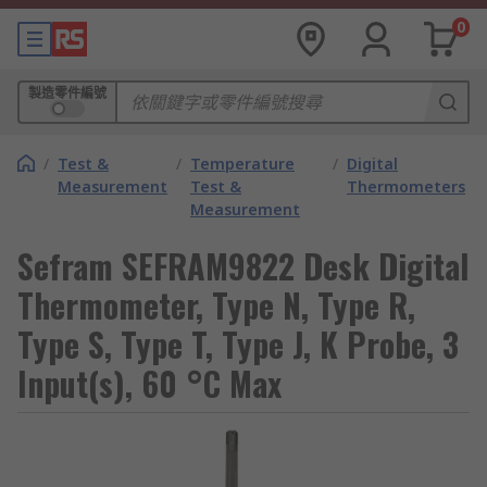
0
製造零件編號
/
Test &
/
Temperature
/
Digital
Measurement
Test &
Thermometers
Measurement
Sefram SEFRAM9822 Desk Digital
Thermometer, Type N, Type R,
Type S, Type T, Type J, K Probe, 3
Input(s), 60 °C Max