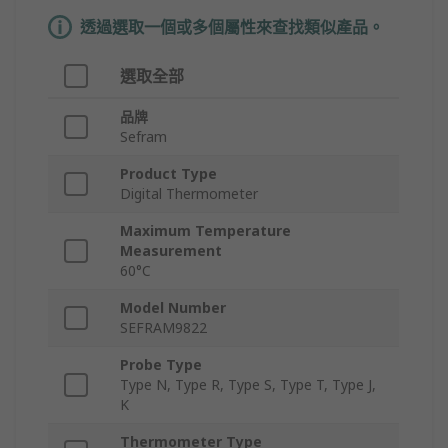
透過選取一個或多個屬性來查找類似產品。
選取全部
品牌
Sefram
Product Type
Digital Thermometer
Maximum Temperature
Measurement
60°C
Model Number
SEFRAM9822
Probe Type
Type N, Type R, Type S, Type T, Type J,
K
Thermometer Type