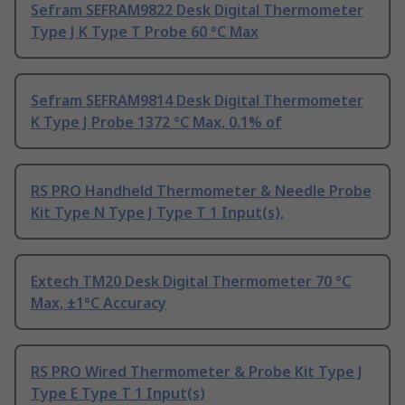
Sefram SEFRAM9822 Desk Digital Thermometer
Type J K Type T Probe 60 °C Max
Sefram SEFRAM9814 Desk Digital Thermometer
K Type J Probe 1372 °C Max, 0.1% of
RS PRO Handheld Thermometer & Needle Probe
Kit Type N Type J Type T 1 Input(s),
Extech TM20 Desk Digital Thermometer 70 °C
Max, ±1°C Accuracy
RS PRO Wired Thermometer & Probe Kit Type J
Type E Type T 1 Input(s)