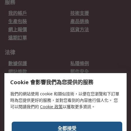
服務
我的帳戶
技術支援
生產包裝
產品退換
網上報價
送貨方法
遠期訂單
法律
數據保護
私隱條例
網站條款
郵件安全
销售条款和条件
Cookie 會影響我們為您提供的服務
我們的網站使用 cookie 和類似技術，以便在您瀏覽和下訂單
關於RS
時為您提供更好的服務，並對您看到的內容進行個人化。 您
RS的歷史
關於RS
可以閱讀我們的
Cookie 政策
以獲取更多資訊。
企業集團
全球辦事處
加入我們
新聞中心
全都接受
銀行帳戶資料
RS銷售條款