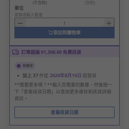
(不含稅)
(含稅)
Add
單位
to
選擇或輸入數量
Basket
添加到購物車
訂單超過 $1,300.00 免費送貨
有庫存
加上
37
件從
2026年8月10日
起發貨
**需要更多嗎？**輸入您需要的數量，然後按一
下「查看送貨日期」以查詢更多庫存和送貨詳細
資訊。
查看送貨日期