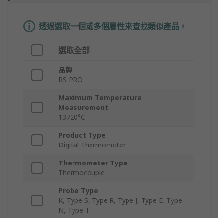
透過選取一個或多個屬性來查找類似產品。
選取全部
品牌
RS PRO
Maximum Temperature
Measurement
13720°C
Product Type
Digital Thermometer
Thermometer Type
Thermocouple
Probe Type
K, Type S, Type R, Type J, Type E, Type
N, Type T