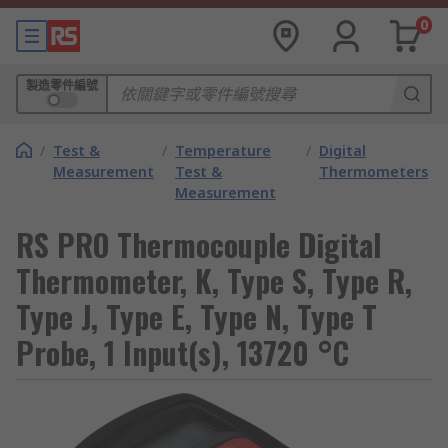
0
製造零件編號
/
Test &
/
Temperature
/
Digital
Measurement
Test &
Thermometers
Measurement
RS PRO Thermocouple Digital
Thermometer, K, Type S, Type R,
Type J, Type E, Type N, Type T
Probe, 1 Input(s), 13720 °C