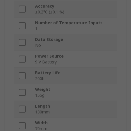
Accuracy
±0.2°C (±0.1 %)
Number of Temperature Inputs
1
Data Storage
No
Power Source
9 V Battery
Battery Life
200h
Weight
155g
Length
130mm
Width
70mm