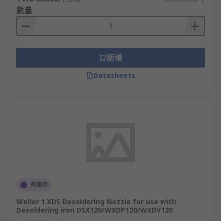
數量
新增
Datasheets
有庫存
Weller 1 XDS Desoldering Nozzle for use with
Desoldering iron DSX120/WXDP120/WXDV120