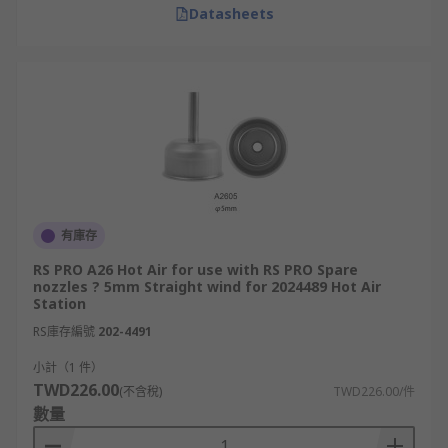
Datasheets
有庫存
RS PRO A26 Hot Air for use with RS PRO Spare
nozzles ? 5mm Straight wind for 2024489 Hot Air
Station
RS庫存編號
202-4491
小計（1 件）
TWD226.00
(不含稅)
TWD226.00/件
數量