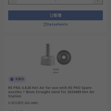
新增
Datasheets
有庫存
RS PRO 4 A26 Hot Air for use with RS PRO Spare
nozzles ? 8mm Straight wind for 2024489 Hot Air
Station
RS庫存編號
202-4492