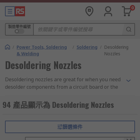
0
製造零件編號
/
Power Tools, Soldering
/
Soldering
/
Desoldering
& Welding
Nozzles
Desoldering Nozzles
Desoldering nozzles are great for when you need
desolder components from a circuit board or the
removal of solder. These nozzles are perfect for
when need desolder components and fit within
94 產品顯示為 Desoldering Nozzles
many desoldering tools. Various types of
desoldering nozzles allow for numerous jobs
from very precise small nozzles to wider nozzles
篩選條件
for a larger surface area.