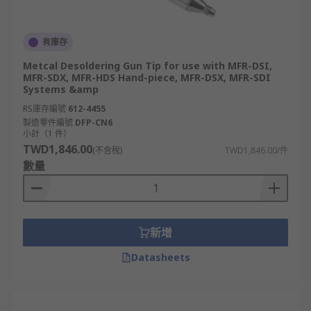
有庫存
Metcal Desoldering Gun Tip for use with MFR-DSI,
MFR-SDX, MFR-HDS Hand-piece, MFR-DSX, MFR-SDI
Systems &amp
RS庫存編號
612-4455
製造零件編號
DFP-CN6
小計（1 件）
TWD1,846.00
(不含稅)
TWD1,846.00/件
數量
新增
Datasheets