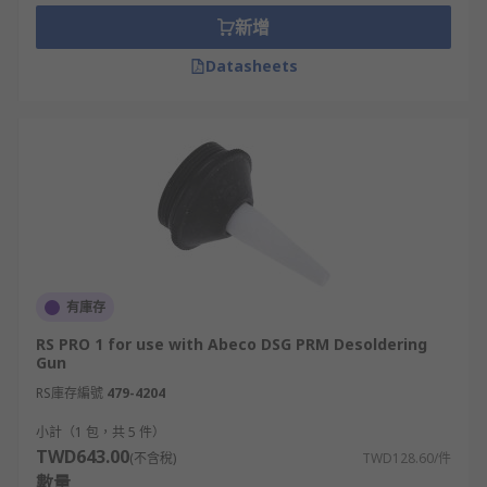
Maintenance
新增
Rework soldering
Datasheets
DIY
有庫存
RS PRO 1 for use with Abeco DSG PRM Desoldering
Gun
RS庫存編號
479-4204
小計（1 包，共 5 件）
TWD643.00
(不含稅)
TWD128.60/件
數量