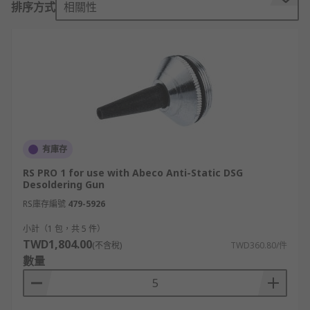
排序方式
相關性
All desoldering nozzles & tips meet
manufacturers specifications and our range
include leading brands such as Abeco, CK, Ersa,
Metcal, Rapid, Weller and RS PRO.
Desoldering Nozzles are suitable for;
Desoldering guns
Hot air guns
有庫存
Hot air pencils
RS PRO 1 for use with Abeco Anti-Static DSG
Desoldering Gun
Gas soldering irons
RS庫存編號
479-5926
Applications
小計（1 包，共 5 件）
TWD1,804.00
(不含稅)
TWD360.80/件
Desoldering Nozzles & Tips are vital accessories
數量
for soldering desoldering equipment used in;
Electronic & electrical serving