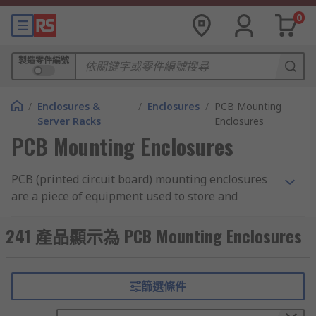
0
製造零件編號
/
Enclosures &
/
Enclosures
/
PCB Mounting
Server Racks
Enclosures
PCB Mounting Enclosures
PCB (printed circuit board) mounting enclosures
are a piece of equipment used to store and
protect printed circuit boards. They can provide
an aesthetically pleasing
PCB cover
for the
241 產品顯示為 PCB Mounting Enclosures
board, while still allowing you to interact with it
when needed.
篩選條件
What are PCB mounting enclosures used