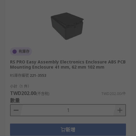
有庫存
RS PRO Easy Assembly Electronics Enclosure ABS PCB
Mounting Enclosure 41 mm, 62 mm 102 mm
RS庫存編號
221-3553
小計（1 件）
TWD202.00
(不含稅)
TWD202.00/件
數量
新增