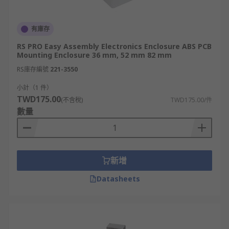
有庫存
RS PRO Easy Assembly Electronics Enclosure ABS PCB
Mounting Enclosure 36 mm, 52 mm 82 mm
RS庫存編號
221-3550
小計（1 件）
TWD175.00
(不含稅)
TWD175.00/件
數量
新增
Datasheets