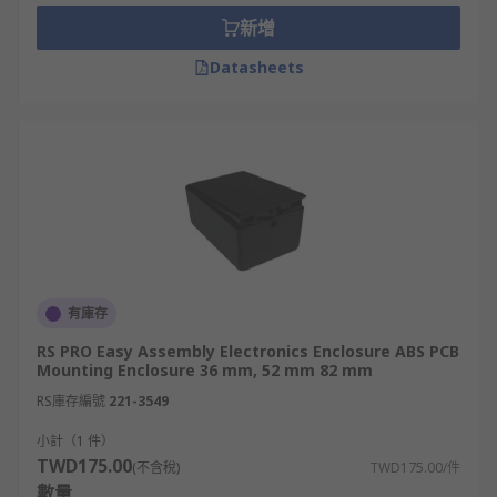
enclosure offers more robust protection than
新增
their plastic counterparts.
Datasheets
有庫存
RS PRO Easy Assembly Electronics Enclosure ABS PCB
Mounting Enclosure 36 mm, 52 mm 82 mm
RS庫存編號
221-3549
小計（1 件）
TWD175.00
(不含稅)
TWD175.00/件
數量