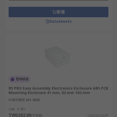
新增
Datasheets
暫時缺貨
RS PRO Easy Assembly Electronics Enclosure ABS PCB
Mounting Enclosure 41 mm, 62 mm 102 mm
RS庫存編號
221-3555
小計（1 件）
TWD202.00
(不含稅)
TWD202.00/件