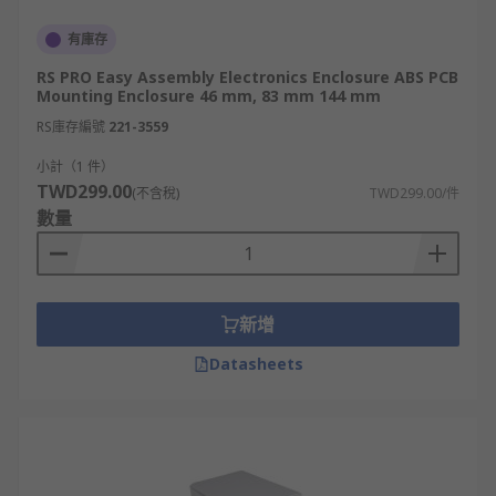
有庫存
RS PRO Easy Assembly Electronics Enclosure ABS PCB
Mounting Enclosure 46 mm, 83 mm 144 mm
RS庫存編號
221-3559
小計（1 件）
TWD299.00
(不含稅)
TWD299.00/件
數量
新增
Datasheets