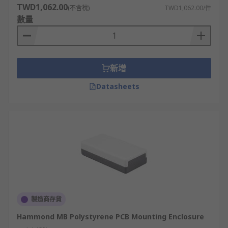
TWD1,062.00
(不含稅)
TWD1,062.00/件
數量
新增
Datasheets
製造商存貨
Hammond MB Polystyrene PCB Mounting Enclosure