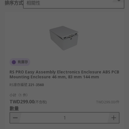
for?
排序方式
相關性
Printed circuit boards are often very delicate
pieces of hardware, which means they need to be
safeguarded against external conditions where
possible. By putting them inside a mounting
enclosure, you give the circuit board additional
protection against external contaminants as well
as accidental damage or breakage. A PCB
有庫存
mounting enclosure also lends a more finished
look to the device.
RS PRO Easy Assembly Electronics Enclosure ABS PCB
Mounting Enclosure 46 mm, 83 mm 144 mm
Types of PCB mounting enclosures
RS庫存編號
221-3560
小計（1 件）
PCB mounting enclosures predominantly vary by
TWD299.00
(不含稅)
TWD299.00/件
size and material. Your choice will depend on the
數量
type of printed circuit board you are planning to
store. Many PCB mounting enclosures are made
from some type of metal, as this kind of