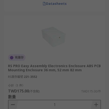
Datasheets
有庫存
RS PRO Easy Assembly Electronics Enclosure ABS PCB
Mounting Enclosure 36 mm, 52 mm 82 mm
RS庫存編號
221-3552
小計（1 件）
TWD175.00
(不含稅)
TWD175.00/件
數量