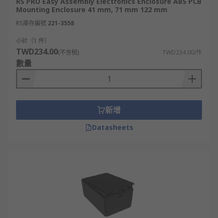
RS PRO Easy Assembly Electronics Enclosure ABS PCB
Mounting Enclosure 41 mm, 71 mm 122 mm
RS庫存編號
221-3558
小計（1 件）
TWD234.00
(不含稅)
TWD234.00/件
數量
新增
Datasheets