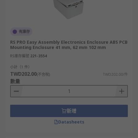
有庫存
RS PRO Easy Assembly Electronics Enclosure ABS PCB
Mounting Enclosure 41 mm, 62 mm 102 mm
RS庫存編號
221-3554
小計（1 件）
TWD202.00
(不含稅)
TWD202.00/件
數量
新增
Datasheets