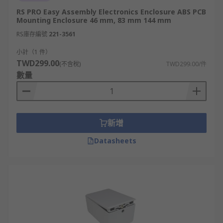
RS PRO Easy Assembly Electronics Enclosure ABS PCB
Mounting Enclosure 46 mm, 83 mm 144 mm
RS庫存編號
221-3561
小計（1 件）
TWD299.00
(不含稅)
TWD299.00/件
數量
新增
Datasheets