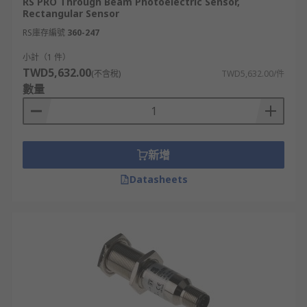
預算
RS PRO Through Beam Photoelectric Sensor,
Rectangular Sensor
RS庫存編號
360-247
市場上產品價格差異較大，基本款可滿足一般偵測需
求，高速檢測或精準定位等特殊應用則需高階機型。
小計（1 件）
建議根據實際需求，在性能與預算間取得平衡。
TWD5,632.00
(不含稅)
TWD5,632.00/件
數量
選購各款精選光電感測器
無論您是需要基本款還是工業級專業光電感測器，
RS
台灣
都能為您提供品質可靠、價格實惠的機型，包括
新增
SICK
、
Banner
等知名廠商的產品。
Datasheets
即日訂購，最快次日發貨，網上落單滿額即享免運
費！