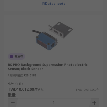
Datasheets
有庫存
RS PRO Background Suppression Photoelectric
Sensor, Block Sensor
RS庫存編號
729-5182
小計（1 件）
TWD10,012.00
(不含稅)
TWD10,012.00/件
數量