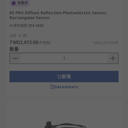
有庫存
RS PRO Diffuse Reflection Photoelectric Sensor,
Rectangular Sensor
RS庫存編號
254-3625
小計（1 件）
TWD2,013.00
(不含稅)
TWD2,013.00/件
數量
新增
Datasheets