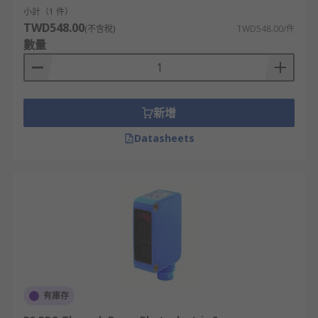
小計（1 件）
安裝空間與形式
TWD548.00
(不含稅)
TWD548.00/件
數量
空間有限時建議選用擴散式光電感測器；空間充足則
可考慮穩定性更高的對照式或反射式。
輸出規格與電氣需求
新增
Datasheets
光電感測器的輸出訊號需與控制系統匹配，同時要確
認工作電壓是否符合現場規格。特殊應用需具備延時
輸出或可編程功能。
環境條件與防護等級
不同工業環境對感測器的要求各異：食品廠建議選用
IP67 以上防水等級；戶外應用需具備防紫外線功能；
極端溫度環境應選耐候規格的光電感測器。
有庫存