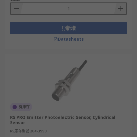
確認、標籤貼合正確性等，確保包裝過程的準確與高
效。
汽車工業
新增
在汽車或機械零件生產線上，光電感測器能搭配
近接
Datasheets
開關
與
變頻器
，有效監測零件進出、定位精度，並依
據感測結果即時調節輸送系統的速度與停靠位置，提
升生產效率與產品一致性。
如何選購光電感測器
在選擇光電感測器時，可綜合考量以下因素：
感測距離需求
有庫存
RS PRO Emitter Photoelectric Sensor, Cylindrical
對射型通常適合長距偵測，反射型適合中距，擴散型
Sensor
則以短距為主。選購光電感測器前應確認實際應用的
RS庫存編號
204-3990
最遠偵測距離。