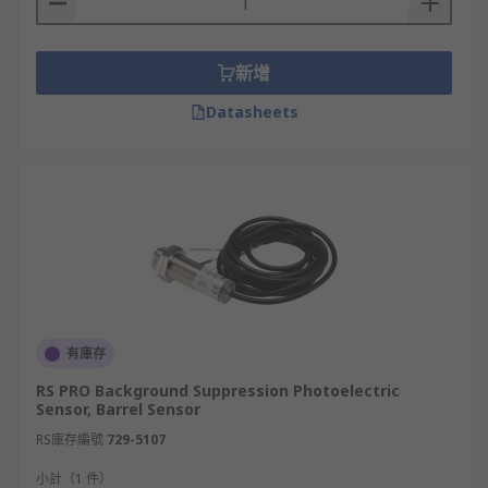
新增
Datasheets
有庫存
RS PRO Background Suppression Photoelectric
Sensor, Barrel Sensor
RS庫存編號
729-5107
小計（1 件）