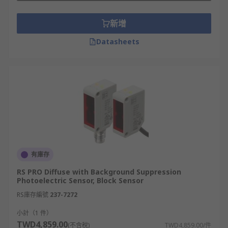
新增
Datasheets
有庫存
RS PRO Diffuse with Background Suppression
Photoelectric Sensor, Block Sensor
RS庫存編號
237-7272
小計（1 件）
TWD4,859.00
(不含稅)
TWD4,859.00/件