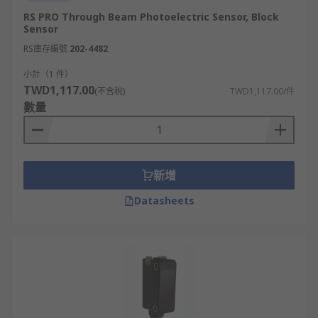
RS PRO Through Beam Photoelectric Sensor, Block
Sensor
RS庫存編號
202-4482
小計（1 件）
TWD1,117.00
(不含稅)
TWD1,117.00/件
數量
新增
Datasheets