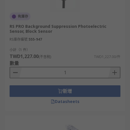
有庫存
RS PRO Background Suppression Photoelectric
Sensor, Block Sensor
RS庫存編號
555-947
小計（1 件）
TWD1,227.00
(不含稅)
TWD1,227.00/件
數量
新增
Datasheets