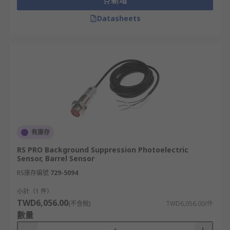
新增
Datasheets
有庫存
RS PRO Background Suppression Photoelectric
Sensor, Barrel Sensor
RS庫存編號
729-5094
小計（1 件）
TWD6,056.00
(不含稅)
TWD6,056.00/件
數量