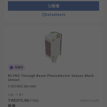
新增
光電感測器的工業用途
Datasheets
光電感測器在台灣工業領域的應用相當廣泛。
食品工業
在食品生產線上，光電感測器可用來檢測包裝是否正
確封裝、瓶罐定位及控制填充量。
製藥工業
有庫存
在製藥行業中，它用於偵測藥瓶、膠囊等包裝的有無
RS PRO Through Beam Photoelectric Sensor, Block
Sensor
和監控設備狀態以避免缺料或卡料情況。
RS庫存編號
202-4447
包裝工廠
小計（1 件）
TWD315.00
(不含稅)
TWD315.00/件
在包裝工序中，光電感測器用於檢測物品定位、尺寸
數量