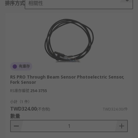
排序方式
相關性
對照型光電感測器
對射型光電感測器由獨立發射器與接收器組成。發射
器持續發射光束，接收器偵測到光束中斷時即輸出電
信號。這類光電感應器不受物體顏色或角度變化影
響，適合長距偵測。
反射型光電感測器
有庫存
RS PRO Through Beam Sensor Photoelectric Sensor,
反射型光電感測器將發射器與接收器整合於同一裝
Fork Sensor
置，需反射板輔助，適合中距偵測。高反射材質建議
RS庫存編號
254-3755
加裝偏光濾鏡。
小計（1 件）
擴散反射型光電感測器
TWD324.00
(不含稅)
TWD324.00/件
數量
擴散型光電感測器同樣整合發射器與接收器，安裝最
簡便。它直接偵測物體反射的光線，適合短距應用。
部分機型具備背景抑制模式，可精準設定感測距離。