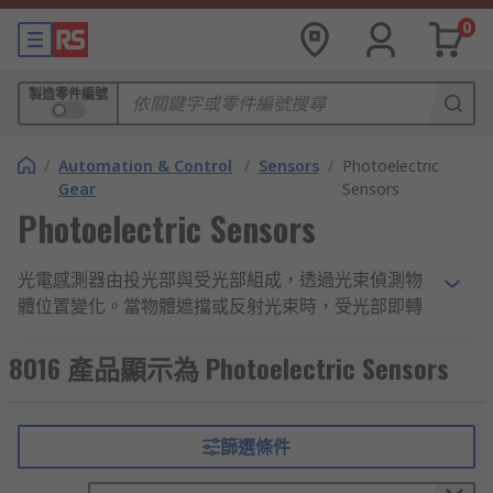
0
製造零件編號
/
Automation & Control
/
Sensors
/
Photoelectric
Gear
Sensors
Photoelectric Sensors
光電感測器由投光部與受光部組成，透過光束偵測物
體位置變化。當物體遮擋或反射光束時，受光部即轉
換光量變化為電信號，實現快速偵測。因其反應快，
光電感測器廣泛用於自動化設備與產線檢測。常見類
8016 產品顯示為 Photoelectric Sensors
型包括對射型、反射型和擴散型，運作方式各異。
光電感測器的種類和其運作
篩選條件
原理