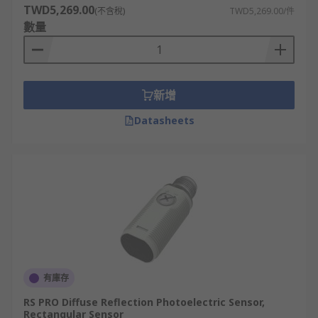
TWD5,269.00
(不含稅)
TWD5,269.00/件
數量
新增
Datasheets
有庫存
RS PRO Diffuse Reflection Photoelectric Sensor,
Rectangular Sensor