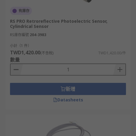
有庫存
RS PRO Retroreflective Photoelectric Sensor,
Cylindrical Sensor
RS庫存編號
204-3983
小計（1 件）
TWD1,420.00
(不含稅)
TWD1,420.00/件
數量
新增
Datasheets