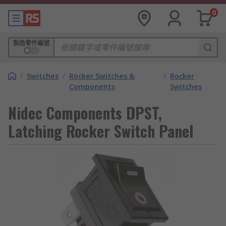
0
製造零件編號
/
Switches
/
Rocker Switches &
/
Rocker
Components
Switches
Nidec Components DPST,
Latching Rocker Switch Panel