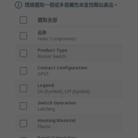
透過選取一個或多個屬性來查找類似產品。
選取全部
品牌
Nidec Components
Product Type
Rocker Switch
Contact Configuration
DPST
Legend
On (Symbol), Off (Symbol)
Switch Operation
Latching
Housing Material
Plastic
Panel Cutout Size