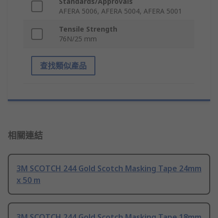
Standards/Approvals
AFERA 5006, AFERA 5004, AFERA 5001
Tensile Strength
76N/25 mm
查找類似產品
相關連結
3M SCOTCH 244 Gold Scotch Masking Tape 24mm
x 50 m
3M SCOTCH 244 Gold Scotch Masking Tape 18mm