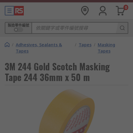
0
製造零件編號
/
Adhesives, Sealants &
/
Tapes
/
Masking
Tapes
Tapes
3M 244 Gold Scotch Masking
Tape 244 36mm x 50 m