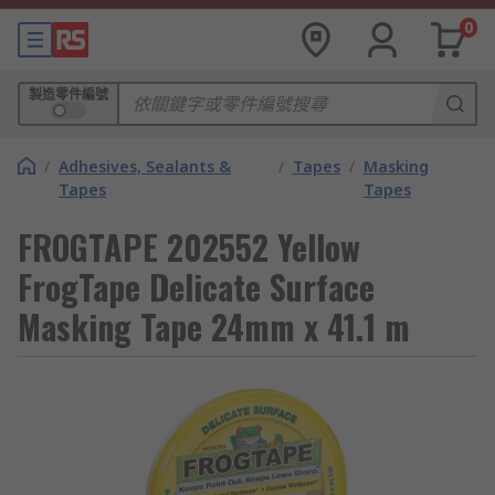
0
製造零件編號
/
Adhesives, Sealants &
/
Tapes
/
Masking
Tapes
Tapes
FROGTAPE 202552 Yellow
FrogTape Delicate Surface
Masking Tape 24mm x 41.1 m