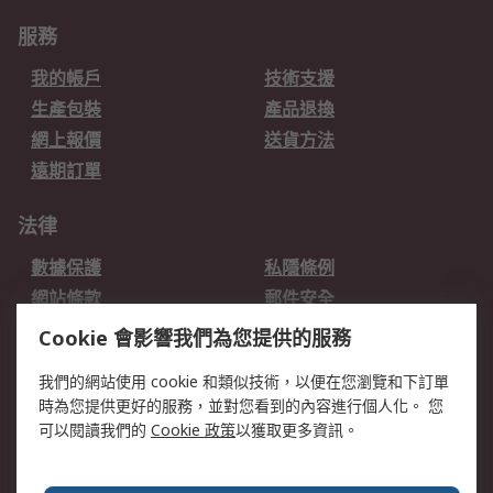
服務
我的帳戶
技術支援
生產包裝
產品退換
網上報價
送貨方法
遠期訂單
法律
數據保護
私隱條例
網站條款
郵件安全
销售条款和条件
Cookie 會影響我們為您提供的服務
我們的網站使用 cookie 和類似技術，以便在您瀏覽和下訂單
關於RS
時為您提供更好的服務，並對您看到的內容進行個人化。 您
RS的歷史
關於RS
可以閱讀我們的
Cookie 政策
以獲取更多資訊。
企業集團
全球辦事處
加入我們
新聞中心