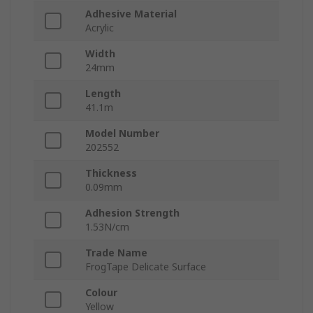
Adhesive Material
Acrylic
Width
24mm
Length
41.1m
Model Number
202552
Thickness
0.09mm
Adhesion Strength
1.53N/cm
Trade Name
FrogTape Delicate Surface
Colour
Yellow